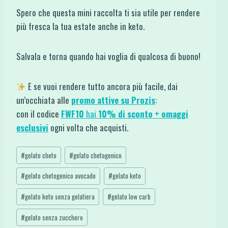
Spero che questa mini raccolta ti sia utile per rendere
più fresca la tua estate anche in keto.
Salvala e torna quando hai voglia di qualcosa di buono!
E se vuoi rendere tutto ancora più facile, dai
un’occhiata alle
promo attive su Prozis
:
con il codice
FWF10
hai
10% di sconto + omaggi
esclusivi
ogni volta che acquisti.
Tag
#
gelato cheto
#
gelato chetogenico
articolo:
#
gelato chetogenico avocado
#
gelato keto
#
gelato keto senza gelatiera
#
gelato low carb
#
gelato senza zucchero