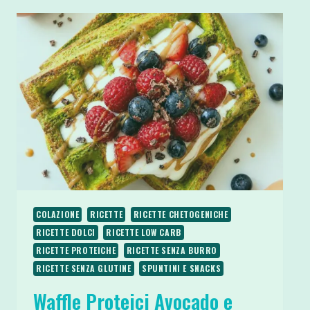
SENZA
ZUCCHERO
E
SENZA
PANNA
COLAZIONE
RICETTE
RICETTE CHETOGENICHE
RICETTE DOLCI
RICETTE LOW CARB
RICETTE PROTEICHE
RICETTE SENZA BURRO
RICETTE SENZA GLUTINE
SPUNTINI E SNACKS
Waffle Proteici Avocado e