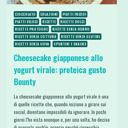
CIOCCOLATO
COLAZIONE
PIATTI FREDDI
PIATTI VELOCI
RICETTE
RICETTE DOLCI
RICETTE PROTEICHE
RICETTE SENZA BURRO
RICETTE SENZA COTTURA
RICETTE SENZA GLUTINE
RICETTE SENZA UOVA
SPUNTINI E SNACKS
Cheesecake giapponese allo
yogurt virale: proteica gusto
Bounty
La cheesecake giapponese allo yogurt virale è una
di quelle ricette che, quando iniziano a girare sui
social, diventano impossibili da ignorare. In pochi
giorni l’ho vista ovunque e, per una volta, ho deciso
di provarla anch’io, proprio perché rispecchia