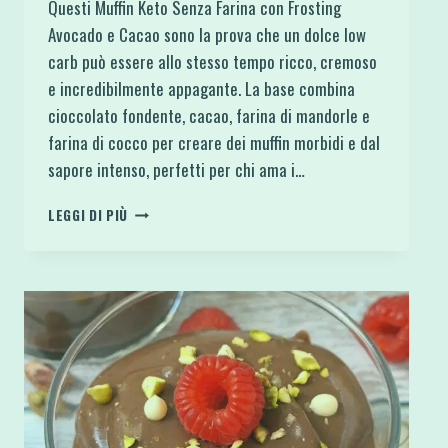
Questi Muffin Keto Senza Farina con Frosting
Avocado e Cacao sono la prova che un dolce low
carb può essere allo stesso tempo ricco, cremoso
e incredibilmente appagante. La base combina
cioccolato fondente, cacao, farina di mandorle e
farina di cocco per creare dei muffin morbidi e dal
sapore intenso, perfetti per chi ama i…
MUFFIN
LEGGI DI PIÙ
KETO
SENZA
FARINA
CON
FROSTING
AVOCADO
E
CACAO