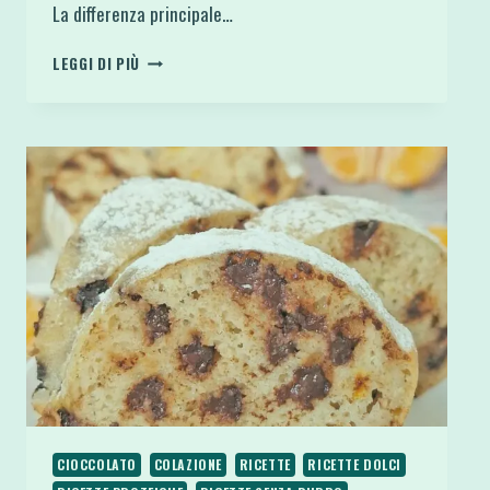
La differenza principale…
STRUFFOLI
LEGGI DI PIÙ
DI
AVENA
SENZA
GLUTINE
IN
FRIGGITRICE
AD
ARIA
O
FORNO
CIOCCOLATO
COLAZIONE
RICETTE
RICETTE DOLCI