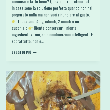
cremoso e fatto bene? Questi burri proteici fatti
in casa sono la soluzione perfetta quando non hai
preparato nulla ma non vuoi rinunciare al gusto.
Ti bastano 3 ingredienti, 2 minuti e un
cucchiaio.
Niente conservanti, niente
ingredienti strani, solo combinazioni intelligenti. E
soprattutto: non è…
BURRI
LEGGI DI PIÙ
PROTEICI
FATTI
IN
CASA
IN
2
MINUTI:
IDEE
GOLOSE
E
INFINITE