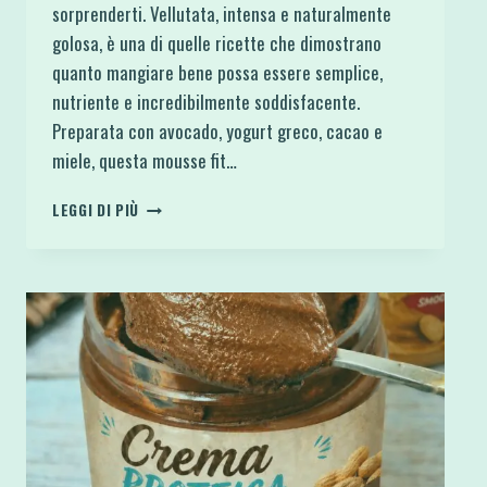
sorprenderti. Vellutata, intensa e naturalmente
golosa, è una di quelle ricette che dimostrano
quanto mangiare bene possa essere semplice,
nutriente e incredibilmente soddisfacente.
Preparata con avocado, yogurt greco, cacao e
miele, questa mousse fit…
MOUSSE
LEGGI DI PIÙ
PROTEICA
AL
CACAO
E
AVOCADO
CON
YOGURT
GRECO