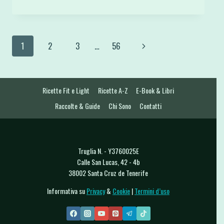
FIOCCHI
DI
LATTE
E
Navigazione
Pagina
1
2
3
…
56
CACAO
4
pagina
successiva
INGREDIENTI
SENZA
FARINA
Ricette Fit e Light
Ricette A-Z
E-Book & Libri
Raccolte & Guide
Chi Sono
Contatti
Truglia N. - Y3760025E
Calle San Lucas, 42 - 4b
38002 Santa Cruz de Tenerife
Informativa su
Privacy
&
Cookie
|
Termini d’uso