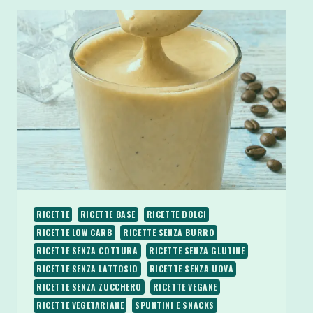
RICETTE
RICETTE BASE
RICETTE DOLCI
RICETTE LOW CARB
RICETTE SENZA BURRO
RICETTE SENZA COTTURA
RICETTE SENZA GLUTINE
RICETTE SENZA LATTOSIO
RICETTE SENZA UOVA
RICETTE SENZA ZUCCHERO
RICETTE VEGANE
RICETTE VEGETARIANE
SPUNTINI E SNACKS