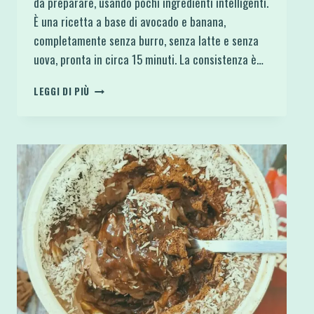
da preparare, usando pochi ingredienti intelligenti.
È una ricetta a base di avocado e banana,
completamente senza burro, senza latte e senza
uova, pronta in circa 15 minuti. La consistenza è…
BROWNIE
LEGGI DI PIÙ
VEGAN
E
PROTEICO
IN
FRIGGITRICE
AD
ARIA
(O
FORNO)