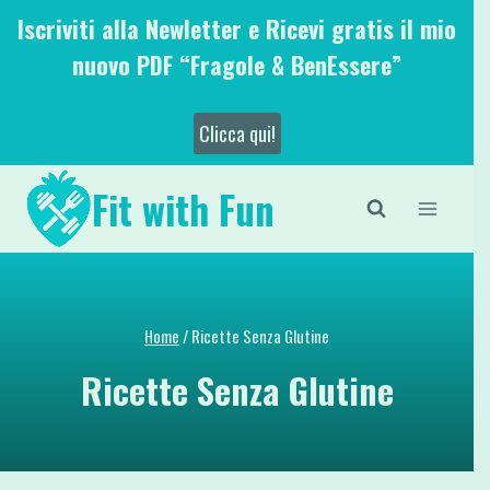
Salta
Iscriviti alla Newletter e Ricevi gratis il mio
al
nuovo PDF “Fragole & BenEssere”
contenuto
Clicca qui!
Fit with Fun
Home
/
Ricette Senza Glutine
Ricette Senza Glutine