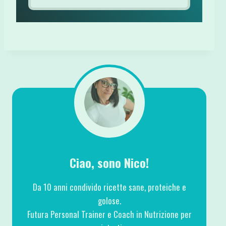
Ciao, sono Nico!
Da 10 anni condivido ricette sane, proteiche e
golose.
Futura Personal Trainer e Coach in Nutrizione per