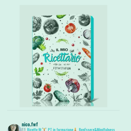
nico.fwf
Ricette fit
PT in formazione
BenEssere&Mindfulness