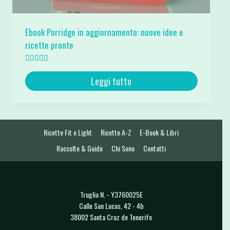
Ebook Porridge in aggiornamento: nuove idee e
ricette pronte
Valutato
5.00
Leggi tutto
su 5
Ricette Fit e Light
Ricette A-Z
E-Book & Libri
Raccolte & Guide
Chi Sono
Contatti
Truglia N. - Y3760025E
Calle San Lucas, 42 - 4b
38002 Santa Cruz de Tenerife