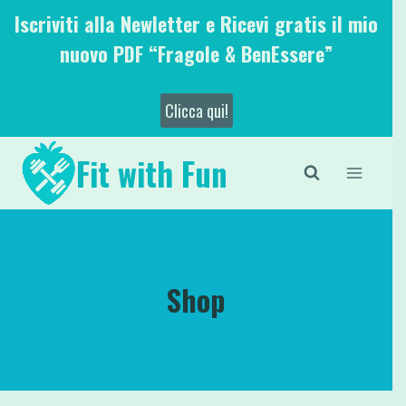
Salta
Iscriviti alla Newletter e Ricevi gratis il mio
al
nuovo PDF “Fragole & BenEssere”
contenuto
Clicca qui!
Fit with Fun
Shop