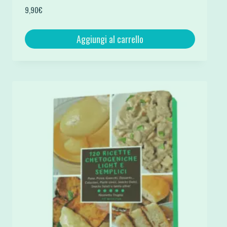
Valutato
9,90
€
5.00
su 5
Aggiungi al carrello