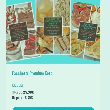
Pacchetto Premium Keto
Valutato
Il
Il
34,70
€
25,90
€
5.00
prezzo
prezzo
Risparmi
8,80
€
su 5
originale
attuale
era:
è: