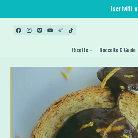
Salta
Iscriviti 
al
contenuto
Ricette
Raccolte & Guide