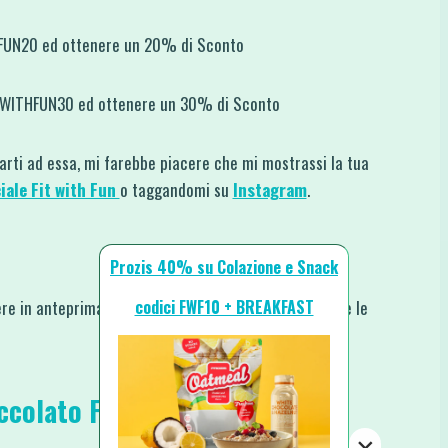
HFUN20 ed ottenere un 20% di Sconto
ITWITHFUN30 ed ottenere un 30% di Sconto
rarti ad essa, mi farebbe piacere che mi mostrassi la tua
iale Fit with Fun
o taggandomi su
Instagram
.
Prozis 40% su Colazione e Snack
codici FWF10 + BREAKFAST
re in anteprima le nuove ricette, i nuovi video e tutte le
occolato Fondente e Arancia