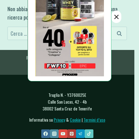
Non abbiamo trovato ciò che stai cercando, forse una
×
ricerca potrebbe aiutarti.
Ricerca
per:
Ricette Fit e Light
Ricette A-Z
E-Book & Libri
Raccolte & Guide
Chi Sono
Contatti
Truglia N. - Y3760025E
Calle San Lucas, 42 - 4b
38002 Santa Cruz de Tenerife
Informativa su
Privacy
&
Cookie
|
Termini d’uso