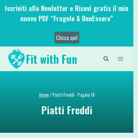
Salta
Iscriviti alla Newletter e Ricevi gratis il mio
al
nuovo PDF “Fragole & BenEssere”
contenuto
Clicca qui!
Fit with Fun
Home
/
Piatti Freddi
- Pagina 18
Piatti Freddi