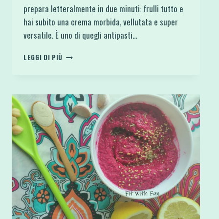
prepara letteralmente in due minuti: frulli tutto e
hai subito una crema morbida, vellutata e super
versatile. È uno di quegli antipasti…
HUMMUS
LEGGI DI PIÙ
DI
AVOCADO
E
CECI
SENZA
TAHINA
3
INGREDIENTI