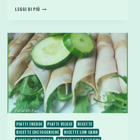
HUMMUS
LEGGI DI PIÙ
AL
CACAO
O
NUTELLA
DI
CECI
VEGAN
PROTEICA
SENZA
GLUTINE
E
ZUCCHERO
PIATTI FREDDI
PIATTI VELOCI
RICETTE
RICETTE CHETOGENICHE
RICETTE LOW CARB