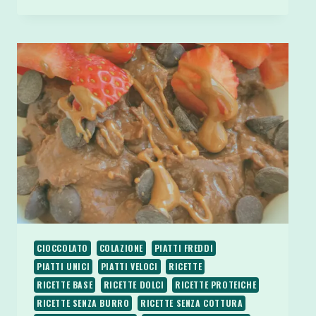
FRUTTA
BAGNATI
NEL
CIOCCOLATO
E
ARACHIDI
CIOCCOLATO
COLAZIONE
PIATTI FREDDI
PIATTI UNICI
PIATTI VELOCI
RICETTE
RICETTE BASE
RICETTE DOLCI
RICETTE PROTEICHE
RICETTE SENZA BURRO
RICETTE SENZA COTTURA