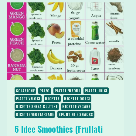
75
CALORIE
VEGAN
E
SENZA
COTTURA
COLAZIONE
PALEO
PIATTI FREDDI
PIATTI UNICI
PIATTI VELOCI
RICETTE
RICETTE DOLCI
RICETTE SENZA GLUTINE
RICETTE VEGANE
RICETTE VEGETARIANE
SPUNTINI E SNACKS
6 Idee Smoothies (Frullati