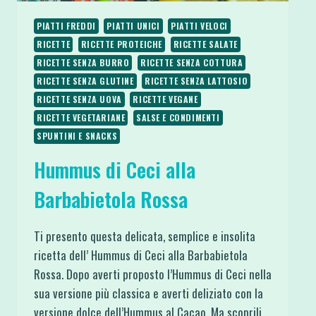
PIATTI FREDDI
PIATTI UNICI
PIATTI VELOCI
RICETTE
RICETTE PROTEICHE
RICETTE SALATE
RICETTE SENZA BURRO
RICETTE SENZA COTTURA
RICETTE SENZA GLUTINE
RICETTE SENZA LATTOSIO
RICETTE SENZA UOVA
RICETTE VEGANE
RICETTE VEGETARIANE
SALSE E CONDIMENTI
SPUNTINI E SNACKS
Hummus di Ceci alla
Barbabietola Rossa
Ti presento questa delicata, semplice e insolita
ricetta dell’ Hummus di Ceci alla Barbabietola
Rossa. Dopo averti proposto l’Hummus di Ceci nella
sua versione più classica e averti deliziato con la
versione dolce dell’Hummus al Cacao. Ma scoprili