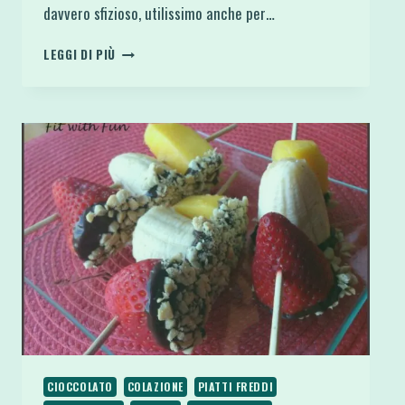
davvero sfizioso, utilissimo anche per…
BON
LEGGI DI PIÙ
BON
DI
BANANA
RIPIENI
DI
BURRO
D’ARACHIDI
E
RICOPERTI
DI
CIOCCOLATO
CIOCCOLATO
COLAZIONE
PIATTI FREDDI