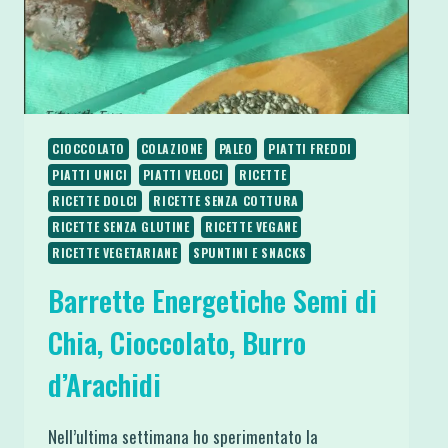
CIOCCOLATO
COLAZIONE
PALEO
PIATTI FREDDI
PIATTI UNICI
PIATTI VELOCI
RICETTE
RICETTE DOLCI
RICETTE SENZA COTTURA
RICETTE SENZA GLUTINE
RICETTE VEGANE
RICETTE VEGETARIANE
SPUNTINI E SNACKS
Barrette Energetiche Semi di
Chia, Cioccolato, Burro
d’Arachidi
Nell’ultima settimana ho sperimentato la