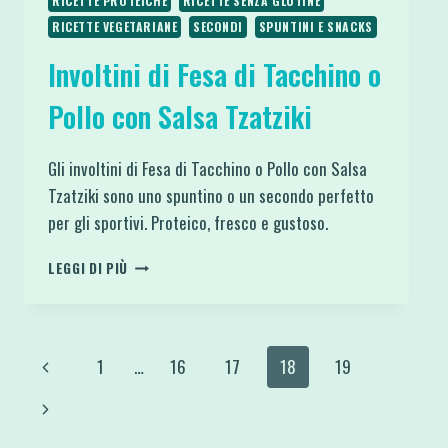
RICETTE PROTEICHE
RICETTE SENZA GLUTINE
RICETTE VEGETARIANE
SECONDI
SPUNTINI E SNACKS
Involtini di Fesa di Tacchino o
Pollo con Salsa Tzatziki
Gli involtini di Fesa di Tacchino o Pollo con Salsa
Tzatziki sono uno spuntino o un secondo perfetto
per gli sportivi. Proteico, fresco e gustoso.
INVOLTINI
LEGGI DI PIÙ
DI
FESA
DI
TACCHINO
Navigazione
Pagina
1
…
16
17
18
19
O
POLLO
pagina
Precedente
Pagina
CON
SALSA
successiva