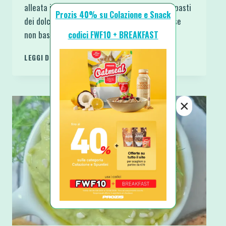
alleata in cucina, trova spazio anche negli impasti
Prozis 40% su Colazione e Snack
dei dolci a sostituire zucchero e uova. Come se
non bastasse è ricca di…
codici FWF10 + BREAKFAST
BANANA
LEGGI DI PIÙ
FROZEN
RICOPERTA
DI
CIOCCOLATO
×
FONDENTE