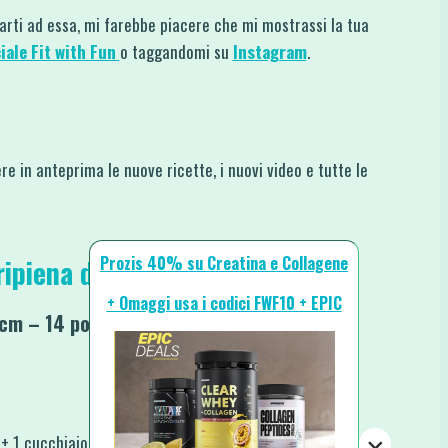
rarti ad essa, mi farebbe piacere che mi mostrassi la tua
iale Fit with Fun
o taggandomi su
Instagram
.
re in anteprima le nuove ricette, i nuovi video e tutte le
Prozis 40% su Creatina e Collagene
ipiena di Tonno e Olive
+ Omaggi usa i codici FWF10 + EPIC
cm – 14 porzioni)
 1 cucchiaio di Olio)