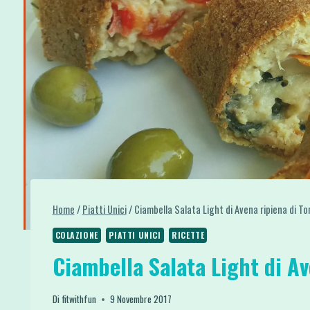
Home
/
Piatti Unici
/
Ciambella Salata Light di Avena ripiena di To
COLAZIONE
PIATTI UNICI
RICETTE
Ciambella Salata Light di Av
Di
fitwithfun
9 Novembre 2017