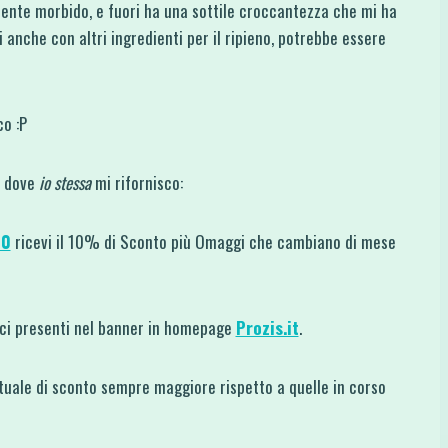
mente morbido, e fuori ha una sottile croccantezza che mi ha
i anche con altri ingredienti per il ripieno, potrebbe essere
o :P
ti dove
io stessa
mi rifornisco:
10
ricevi il 10% di Sconto più Omaggi che cambiano di mese
dici presenti nel banner in homepage
Prozis.it
.
uale di sconto sempre maggiore rispetto a quelle in corso