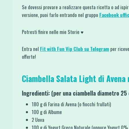
Se dovessi provare a realizzare questa ricetta o ad ispi
versione, puoi farlo entrando nel gruppo
Facebook uffic
Potresti finire nelle mie Storie ♥
Entra nel
Fit with Fun Vip Club su Telegram
per riceve
offerte!
Ciambella Salata Light di Avena r
Ingredienti: (per una ciambella diametro 25 
180 g di Farina di Avena (o fiocchi frullati)
100 g di Albume
2 Uova
100 g di Yogurt Greco Naturale (oppure Yogurt 0% +