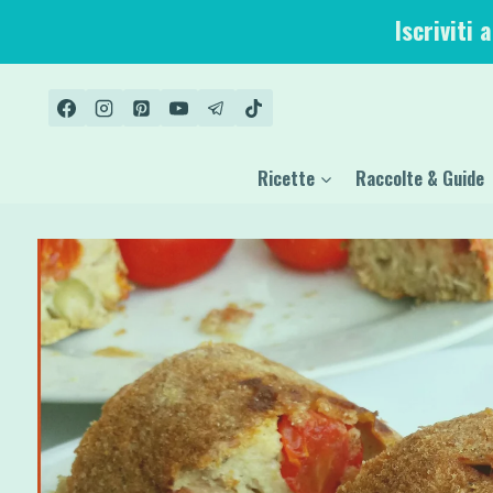
Salta
Iscriviti 
al
contenuto
Ricette
Raccolte & Guide