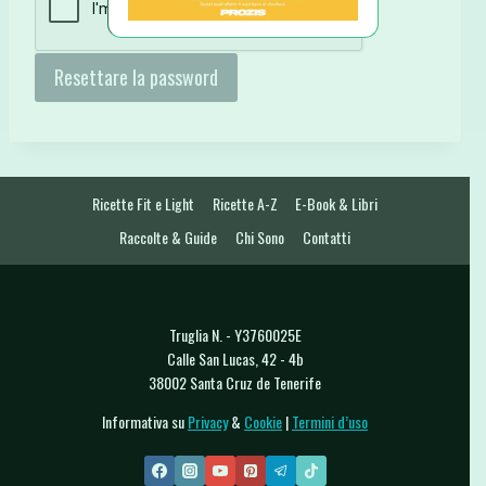
h
i
Resettare la password
e
s
t
o
Ricette Fit e Light
Ricette A-Z
E-Book & Libri
Raccolte & Guide
Chi Sono
Contatti
Truglia N. - Y3760025E
Calle San Lucas, 42 - 4b
38002 Santa Cruz de Tenerife
Informativa su
Privacy
&
Cookie
|
Termini d’uso