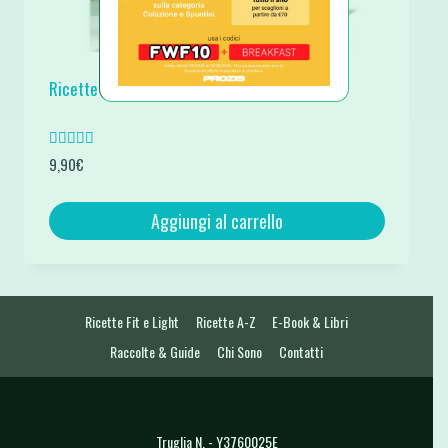
Ricette Chetogeniche Salate Ebook Pdf
Valutato
9,90
€
5.00
su 5
Aggiungi al carrello
Ricette Fit e Light
Ricette A-Z
E-Book & Libri
Raccolte & Guide
Chi Sono
Contatti
Truglia N. - Y3760025E