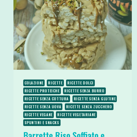
COLAZIONE
RICETTE
RICETTE DOLCI
RICETTE PROTEICHE
RICETTE SENZA BURRO
RICETTE SENZA COTTURA
RICETTE SENZA GLUTINE
RICETTE SENZA UOVA
RICETTE SENZA ZUCCHERO
RICETTE VEGANE
RICETTE VEGETARIANE
SPUNTINI E SNACKS
Barrette Riso Soffiato e