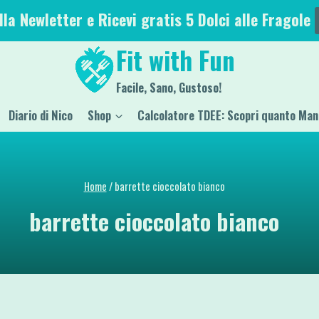
alla Newletter e Ricevi gratis 5 Dolci alle Fragole
Fit with Fun
Facile, Sano, Gustoso!
Diario di Nico
Shop
Calcolatore TDEE: Scopri quanto Man
Home
/
barrette cioccolato bianco
barrette cioccolato bianco