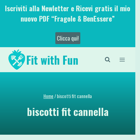
Salta
Iscriviti alla Newletter e Ricevi gratis il mio
al
nuovo PDF “Fragole & BenEssere”
contenuto
Clicca qui!
Fit with Fun
Home
/
biscotti fit cannella
biscotti fit cannella