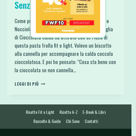
Senza Uova
Come promesso ecco la Pasta Frolla Cannella e
Nocciole Senza Zucchero e Senza Uova. La voglia
di Cioccolata Calda ha attirato con sé l’idea di
questa pasta frolla fit e light. Volevo un biscotto
alla cannella per accompagnare la calda coccola
cioccolatosa. E poi ho pensato: “Cosa sta bene con
la cioccolata se non cannella…
PASTA
LEGGI DI PIÙ
FROLLA
CANNELLA
E
NOCCIOLE
Ricette Fit e Light
Ricette A-Z
E-Book & Libri
SENZA
ZUCCHERO
Raccolte & Guide
Chi Sono
Contatti
E
SENZA