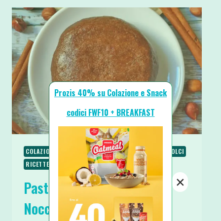
Prozis 40% su Colazione e Snack
codici FWF10 + BREAKFAST
COLAZIONE
RICETTE
RICETTE BASE
RICETTE DOLCI
RICETTE SENZA UOVA
RICETTE SENZA ZUCCHERO
×
Pasta Frolla Cannella e
Nocciole Senza Zucchero e