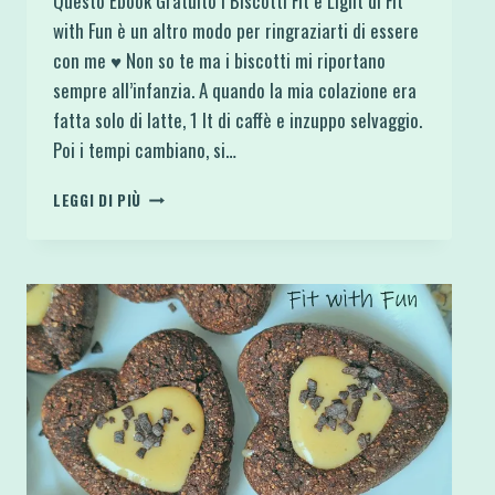
Questo Ebook Gratuito I Biscotti Fit e Light di Fit
with Fun è un altro modo per ringraziarti di essere
con me ♥ Non so te ma i biscotti mi riportano
sempre all’infanzia. A quando la mia colazione era
fatta solo di latte, 1 lt di caffè e inzuppo selvaggio.
Poi i tempi cambiano, si…
EBOOK
LEGGI DI PIÙ
GRATUITO
I
BISCOTTI
FIT
E
LIGHT
DI
FIT
WITH
FUN