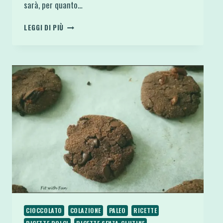
sarà, per quanto…
BISCOTTI
LEGGI DI PIÙ
SENZA
GLUTINE
BROCCOLI
E
GRANA
CON
MOUSSE
DI
SALMONE
CIOCCOLATO
COLAZIONE
PALEO
RICETTE