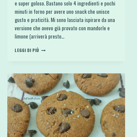
e super goloso. Bastano solo 4 ingredienti e pochi
minuti in forno per avere uno snack che unisce
gusto e praticità. Mi sono lasciata ispirare da una
versione che avevo già provato con mandorle e
limone (arriverà presto…
BISCOTTI
LEGGI DI PIÙ
PROTEICI
CACAO
E
ARACHIDI
4
INGREDIENTI
KETO
E
SENZA
GLUTINE