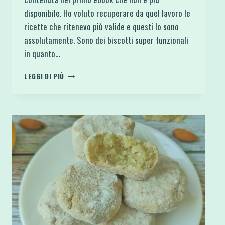
disponibile. Ho voluto recuperare da quel lavoro le
ricette che ritenevo più valide e questi lo sono
assolutamente. Sono dei biscotti super funzionali
in quanto…
BISCOTTI
LEGGI DI PIÙ
PISTACCHI
E
LIME
4
INGREDIENTI
VEGAN
PROTEICI
SENZA
GLUTINE