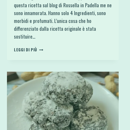
questa ricetta sul blog di Rossella in Padella me ne
sono innamorata. Hanno solo 4 Ingredienti, sono
morbidi e profumati. L’unica cosa che ho
differenziato dalla ricetta originale è stata
sostituire…
BISCOTTI
LEGGI DI PIÙ
MORBIDI
MANDORLE
E
LIMONE
KETO
4
INGREDIENTI SENZA
FARINA