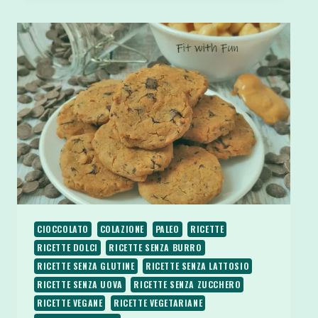
GRANO
SARACENO
RICOPERTI
DI
CIOCCOLATO
CIOCCOLATO
COLAZIONE
PALEO
RICETTE
RICETTE DOLCI
RICETTE SENZA BURRO
RICETTE SENZA GLUTINE
RICETTE SENZA LATTOSIO
RICETTE SENZA UOVA
RICETTE SENZA ZUCCHERO
RICETTE VEGANE
RICETTE VEGETARIANE