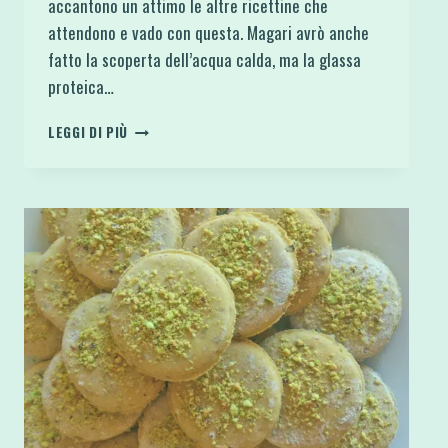
accantono un attimo le altre ricettine che
attendono e vado con questa. Magari avrò anche
fatto la scoperta dell’acqua calda, ma la glassa
proteica…
BISCOTTI
LEGGI DI PIÙ
AL
COCCO
E
CACAO
CON
GLASSA
PROTEICA