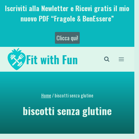
Salta
Iscriviti alla Newletter e Ricevi gratis il mio
al
nuovo PDF “Fragole & BenEssere”
contenuto
Clicca qui!
Fit with Fun
Home
/
biscotti senza glutine
biscotti senza glutine