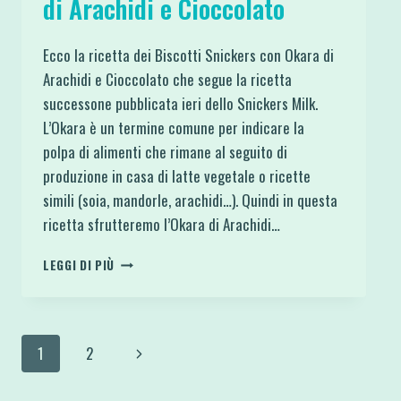
di Arachidi e Cioccolato
Ecco la ricetta dei Biscotti Snickers con Okara di
Arachidi e Cioccolato che segue la ricetta
successone pubblicata ieri dello Snickers Milk.
L’Okara è un termine comune per indicare la
polpa di alimenti che rimane al seguito di
produzione in casa di latte vegetale o ricette
simili (soia, mandorle, arachidi…). Quindi in questa
ricetta sfrutteremo l’Okara di Arachidi…
BISCOTTI
LEGGI DI PIÙ
SNICKERS
CON
OKARA
DI
Navigazione
Pagina
1
2
ARACHIDI
E
pagina
successiva
CIOCCOLATO