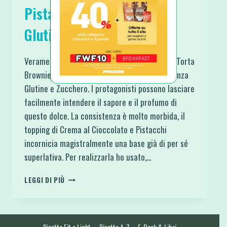
Pistacchio Proteica Senza
Glutine e Zucchero
Veramente spettacolare questa ricetta della Torta
Brownies Cioccolato e Pistacchio Proteica Senza
Glutine e Zucchero. I protagonisti possono lasciare
facilmente intendere il sapore e il profumo di
questo dolce. La consistenza è molto morbida, il
topping di Crema al Cioccolato e Pistacchi
incornicia magistralmente una base già di per sé
superlativa. Per realizzarla ho usato,…
TORTA
LEGGI DI PIÙ
BROWNIES
CIOCCOLATO
E
PISTACCHIO
Ricette Fit e Light
Ricette A-Z
E-Book & Libri