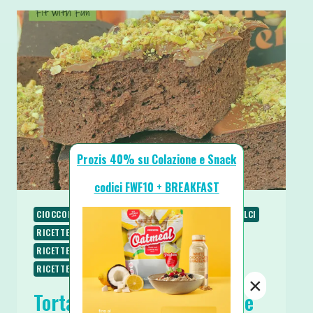
Prozis 40% su Colazione e Snack
codici FWF10 + BREAKFAST
CIOCCOLATO
COLAZIONE
RICETTE
RICETTE DOLCI
RICETTE LOW CARB
RICETTE PROTEICHE
RICETTE SENZA BURRO
RICETTE SENZA GLUTINE
RICETTE SENZA ZUCCHERO
SPUNTINI E SNACKS
×
Torta Brownies Cioccolato e