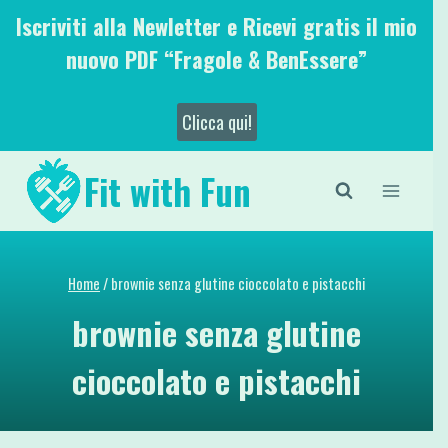
Salta
Iscriviti alla Newletter e Ricevi gratis il mio
al
nuovo PDF “Fragole & BenEssere”
contenuto
Clicca qui!
Fit with Fun
Home
/
brownie senza glutine cioccolato e pistacchi
brownie senza glutine
cioccolato e pistacchi