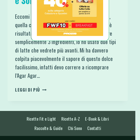
e Soia con Frutti di Bosco
Eccomi con una nuova ricetta indimenticabile,
quella che voleva essere una prova ed invece è
risultata perfetta. Per la base si possono usare
semplicemente 3 Ingredienti, io ho usato due tipi
di latte che vedrete più avanti. Mi ha davvero
colpita piacevolmente il sapore di questo dolce
facilissimo, infatti devo correre a ricomprare
l’Agar Agar…
PANNA
LEGGI DI PIÙ
COTTA
VEGANA
AL
COCCO
Ricette Fit e Light
Ricette A-Z
E-Book & Libri
E
SOIA
Raccolte & Guide
Chi Sono
Contatti
CON