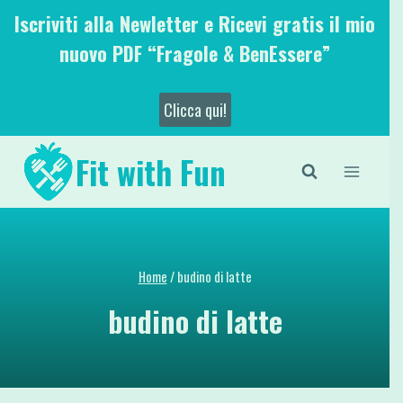
Salta
Iscriviti alla Newletter e Ricevi gratis il mio
al
nuovo PDF “Fragole & BenEssere”
contenuto
Clicca qui!
Fit with Fun
Home
/
budino di latte
budino di latte