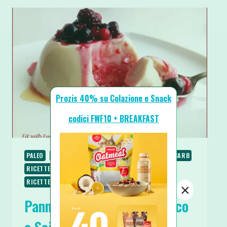
Prozis 40% su Colazione e Snack
codici FWF10 + BREAKFAST
PALEO
RICETTE
RICETTE DOLCI
RICETTE LOW CARB
RICETTE SENZA GLUTINE
RICETTE VEGANE
RICETTE VEGETARIANE
SPUNTINI E SNACKS
×
Panna Cotta Vegana al Cocco