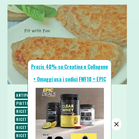
Prozis 40% su Creatina e Collagene
+ Omaggi usa i codici FWF10 + EPIC
ANTIPASTI E STUZZICHINI
PIATTI UNICI
PIATTI VELOCI
RICETTE
RICETTE BASE
RICETTE SALATE
RICETTE SENZA BURRO
RICETTE SENZA GLUTINE
RICETTE SENZA LATTOSIO
×
RICETTE SENZA UOVA
RICETTE VEGANE
RICETTE VEGETARIANE