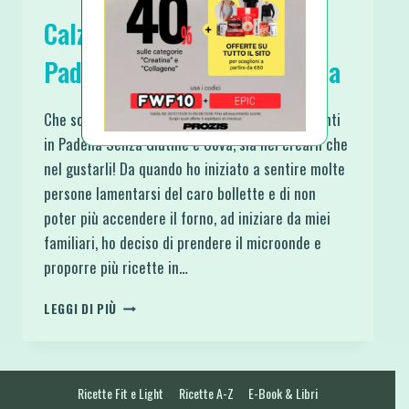
Calzoni di Patate Filanti in
Padella Senza Glutine e Uova
Che soddisfazione questi Calzoni di Patate Filanti
in Padella Senza Glutine e Uova, sia nel crearli che
nel gustarli! Da quando ho iniziato a sentire molte
persone lamentarsi del caro bollette e di non
poter più accendere il forno, ad iniziare da miei
familiari, ho deciso di prendere il microonde e
proporre più ricette in…
CALZONI
LEGGI DI PIÙ
DI
PATATE
FILANTI
IN
Ricette Fit e Light
Ricette A-Z
E-Book & Libri
PADELLA