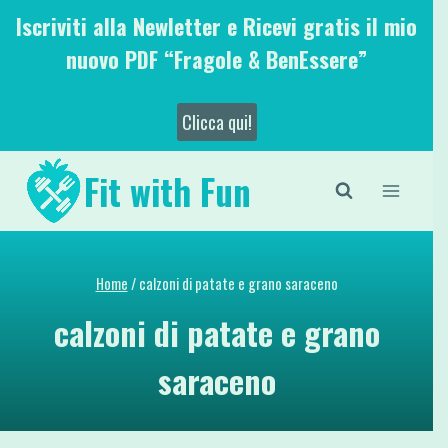
Salta
Iscriviti alla Newletter e Ricevi gratis il mio
al
nuovo PDF “Fragole & BenEssere”
contenuto
Clicca qui!
Fit with Fun
Home
/
calzoni di patate e grano saraceno
calzoni di patate e grano
saraceno