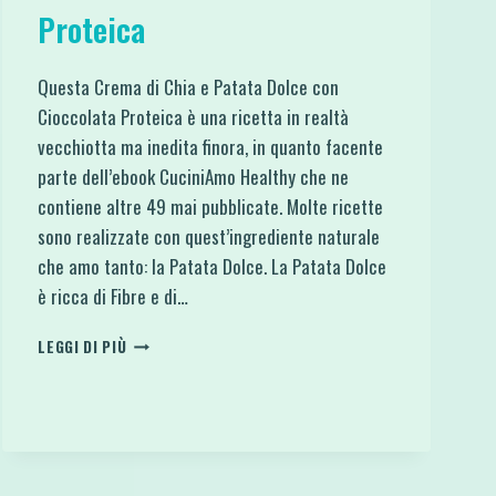
Proteica
Questa Crema di Chia e Patata Dolce con
Cioccolata Proteica è una ricetta in realtà
vecchiotta ma inedita finora, in quanto facente
parte dell’ebook CuciniAmo Healthy che ne
contiene altre 49 mai pubblicate. Molte ricette
sono realizzate con quest’ingrediente naturale
che amo tanto: la Patata Dolce. La Patata Dolce
è ricca di Fibre e di…
CREMA
LEGGI DI PIÙ
DI
CHIA
E
PATATA
DOLCE
CON