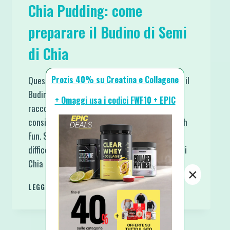
Chia Pudding: come
preparare il Budino di Semi
di Chia
Prozis 40% su Creatina e Collagene
Quest’articolo “Chia Pudding: come preparare il
Budino di Semi di Chia” vuole essere una
+ Omaggi usa i codici FWF10 + EPIC
raccolta di varie ricette già pubblicate e di
consigli postati sul profilo Instagram di Fit with
Fun. Siccome noto che davvero in molti hanno
difficoltà con le quantità di latte e/o di Semi di
Chia da utilizzare per ottenere il budino,…
×
CHIA
LEGGI DI PIÙ
PUDDING:
COME
PREPARARE
IL