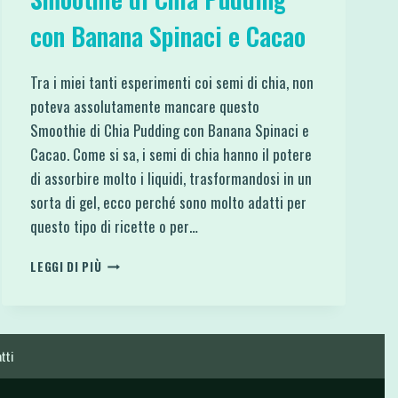
con Banana Spinaci e Cacao
Tra i miei tanti esperimenti coi semi di chia, non
poteva assolutamente mancare questo
Smoothie di Chia Pudding con Banana Spinaci e
Cacao. Come si sa, i semi di chia hanno il potere
di assorbire molto i liquidi, trasformandosi in un
sorta di gel, ecco perché sono molto adatti per
questo tipo di ricette o per…
SMOOTHIE
LEGGI DI PIÙ
DI
CHIA
PUDDING
CON
BANANA
tti
SPINACI
E