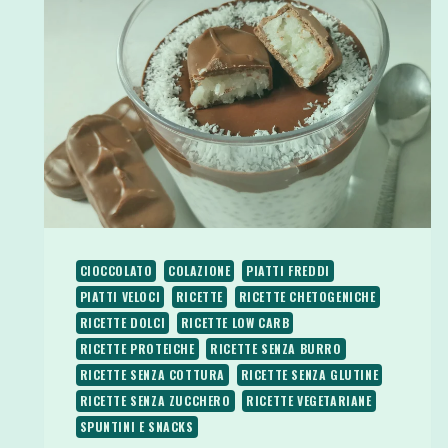
CIOCCOLATO
COLAZIONE
PIATTI FREDDI
PIATTI VELOCI
RICETTE
RICETTE CHETOGENICHE
RICETTE DOLCI
RICETTE LOW CARB
RICETTE PROTEICHE
RICETTE SENZA BURRO
RICETTE SENZA COTTURA
RICETTE SENZA GLUTINE
RICETTE SENZA ZUCCHERO
RICETTE VEGETARIANE
SPUNTINI E SNACKS