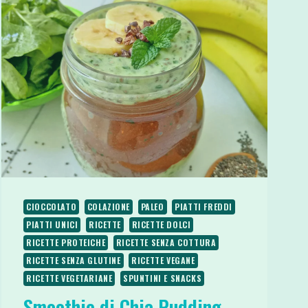
CIOCCOLATA
PROTEICA
CIOCCOLATO
COLAZIONE
PALEO
PIATTI FREDDI
PIATTI UNICI
RICETTE
RICETTE DOLCI
RICETTE PROTEICHE
RICETTE SENZA COTTURA
RICETTE SENZA GLUTINE
RICETTE VEGANE
RICETTE VEGETARIANE
SPUNTINI E SNACKS
Smoothie di Chia Pudding