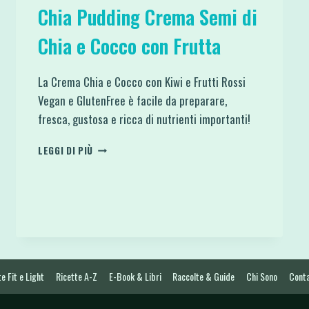
Chia Pudding Crema Semi di
Chia e Cocco con Frutta
La Crema Chia e Cocco con Kiwi e Frutti Rossi
Vegan e GlutenFree è facile da preparare,
fresca, gustosa e ricca di nutrienti importanti!
CHIA
LEGGI DI PIÙ
PUDDING
CREMA SEMI
DI
CHIA
E
COCCO
CON
FRUTTA
e Fit e Light
Ricette A-Z
E-Book & Libri
Raccolte & Guide
Chi Sono
Conta