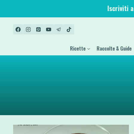
Salta
Iscriviti 
al
contenuto
Ricette
Raccolte & Guide