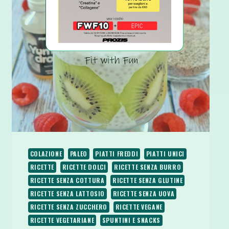
BUDINO
DI
SEMI
DI
CHIA
COLAZIONE
PALEO
PIATTI FREDDI
PIATTI UNICI
RICETTE
RICETTE DOLCI
RICETTE SENZA BURRO
RICETTE SENZA COTTURA
RICETTE SENZA GLUTINE
RICETTE SENZA LATTOSIO
RICETTE SENZA UOVA
RICETTE SENZA ZUCCHERO
RICETTE VEGANE
RICETTE VEGETARIANE
SPUNTINI E SNACKS