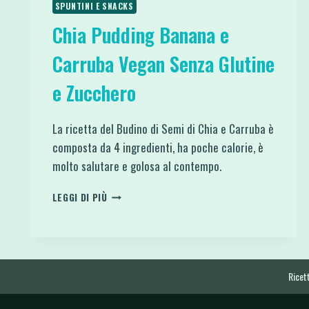
SPUNTINI E SNACKS
Chia Pudding Banana e
Carruba Vegan Senza Glutine
e Zucchero
La ricetta del Budino di Semi di Chia e Carruba è
composta da 4 ingredienti, ha poche calorie, è
molto salutare e golosa al contempo.
CHIA
LEGGI DI PIÙ
PUDDING
BANANA
E
CARRUBA
VEGAN
Ricett
SENZA
GLUTINE
E