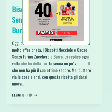
Biscotti Nocciole e Cacao
Senza Farina Zucchero e
Burro
Oggi condivido con te questa ricetta a cui sono
molto affezionata, i Biscotti Nocciole e Cacao
Senza Farina Zucchero e Burro. La replico ogni
volta che ho della frutta secca un po’ vecchiotta e
che non ha più il suo ottimo sapore. Mai buttare
via le cose e anzi, con questa ricetta gli darai
nuova…
BISCOTTI
LEGGI DI PIÙ
NOCCIOLE
E
CACAO