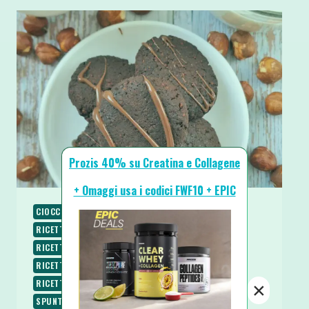
Prozis 40% su Creatina e Collagene
+ Omaggi usa i codici FWF10 + EPIC
CIOCCOLATO
COLAZIONE
FRIGGITRICE AD ARIA
RICETTE
RICETTE BASE
RICETTE DOLCI
RICETTE LOW CARB
RICETTE SENZA BURRO
RICETTE SENZA GLUTINE
RICETTE SENZA LATTOSIO
RICETTE SENZA ZUCCHERO
RICETTE VEGETARIANE
×
SPUNTINI E SNACKS