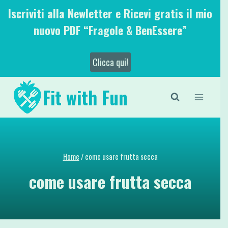
Salta
Iscriviti alla Newletter e Ricevi gratis il mio
al
nuovo PDF “Fragole & BenEssere”
contenuto
Clicca qui!
Fit with Fun
Home
/
come usare frutta secca
come usare frutta secca