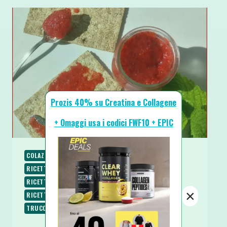
Prozis 40% su Creatina e Collagene
+ Omaggi usa i codici FWF10 + EPIC
COLAZIONE
PALEO
RICETTE
RICETTE BASE
RICETTE DOLCI
RICETTE SENZA COTTURA
RICETTE SENZA GLUTINE
RICETTE VEGANE
×
RICETTE VEGETARIANE
SPUNTINI E SNACKS
TRUCCHI IN CUCINA