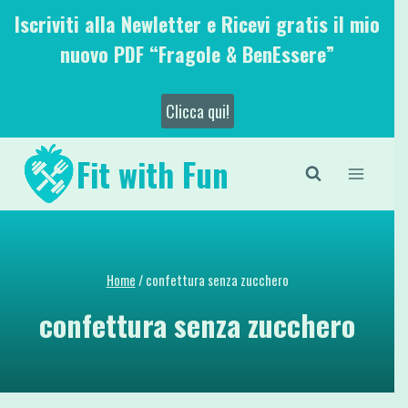
Salta
Iscriviti alla Newletter e Ricevi gratis il mio
al
nuovo PDF “Fragole & BenEssere”
contenuto
Clicca qui!
Fit with Fun
Home
/
confettura senza zucchero
confettura senza zucchero