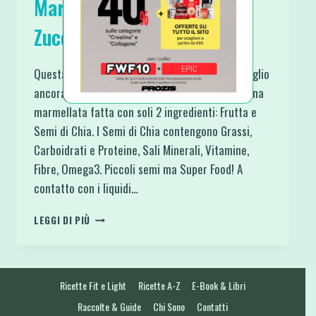
Marmellata di Frutta senza
Zucchero e senza Cottura
Questa è una ricetta adatta a tutti e che consiglio
ancora di più se si hanno bambini in famiglia. Una
marmellata fatta con soli 2 ingredienti: Frutta e
Semi di Chia. I Semi di Chia contengono Grassi,
Carboidrati e Proteine, Sali Minerali, Vitamine,
Fibre, Omega3. Piccoli semi ma Super Food! A
contatto con i liquidi…
MARMELLATA
LEGGI DI PIÙ
DI
FRUTTA
SENZA
ZUCCHERO
Ricette Fit e Light
Ricette A-Z
E-Book & Libri
E
SENZA
Raccolte & Guide
Chi Sono
Contatti