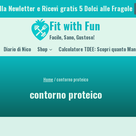
alla Newletter e Ricevi gratis 5 Dolci alle Fragole
Fit with Fun
Facile, Sano, Gustoso!
Diario di Nico
Shop
Calcolatore TDEE: Scopri quanto Man
Home
/
contorno proteico
contorno proteico