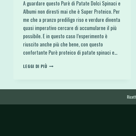
A guardare questo Purè di Patate Dolci Spinaci e
Albumi non diresti mai che è Super Proteico. Per
me che a pranzo prediligo riso e verdure diventa
quasi imperativo cercare di accumularne il più
possibile. E in questo caso l’esperimento è
riuscito anche più che bene, con questo
confortante Purè proteico di patate spinaci e…
PURÈ
LEGGI DI PIÙ
PROTEICO
DI
PATATE
SPINACI
E
Ricett
ALBUMI