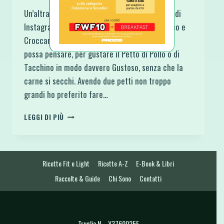
Un’altra vecchia ricetta recuperata dal baule di
Instagram, ecco a te il Cordon Bleu XL Proteico e
Croccante. Un’idea più veloce di quello che si
possa pensare, per gustare il Petto di Pollo o di
Tacchino in modo davvero Gustoso, senza che la
carne si secchi. Avendo due petti non troppo
grandi ho preferito fare…
CORDON
LEGGI DI PIÙ
BLEU
XL
PROTEICO
E
Ricette Fit e Light
Ricette A-Z
E-Book & Libri
CROCCANTE
Raccolte & Guide
Chi Sono
Contatti
Truglia N. - Y3760025E