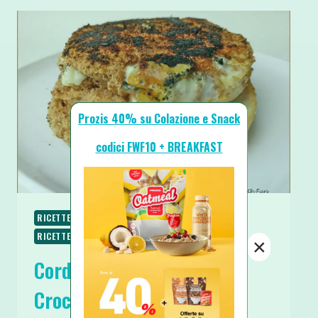
Prozis 40% su Colazione e Snack
codici FWF10 + BREAKFAST
RICETTE LOW CARB
RICETTE PROTEICHE
RICETTE SALATE
SECONDI
×
Cordon Bleu XL Proteico e
Croccante