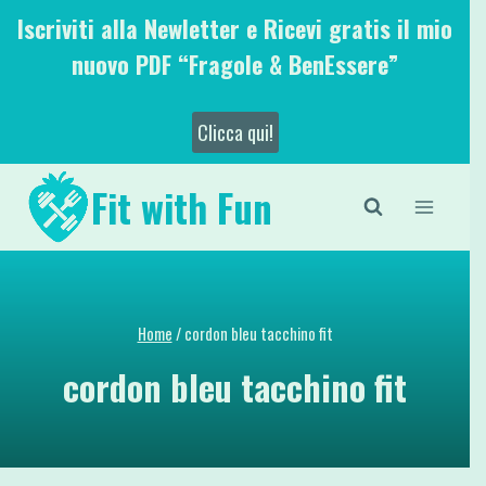
Salta
Iscriviti alla Newletter e Ricevi gratis il mio
al
nuovo PDF “Fragole & BenEssere”
contenuto
Clicca qui!
Fit with Fun
Home
/
cordon bleu tacchino fit
cordon bleu tacchino fit