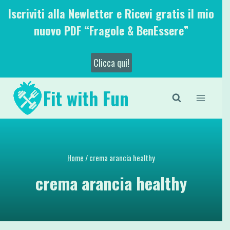
Salta
Iscriviti alla Newletter e Ricevi gratis il mio
al
nuovo PDF “Fragole & BenEssere”
contenuto
Clicca qui!
Fit with Fun
Home
/
crema arancia healthy
crema arancia healthy