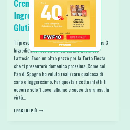
Crema all’Arancia 3
Ingredienti Proteica Senza
Glutine Zucchero Lattosio
Ti presento una spettacolare Crema all’Arancia 3
Ingredienti Proteica Senza Glutine Zucchero
Lattosio. Ecco un altro pezzo per la Torta Fiesta
che ti presenterò domenica prossima. Come col
Pan di Spagna ho voluto realizzare qualcosa di
sano e leggerissimo. Per questa ricetta infatti ti
occorre solo 1 uovo, albume e succo di arancia. In
virtù…
CREMA
LEGGI DI PIÙ
ALL’ARANCIA
3
INGREDIENTI