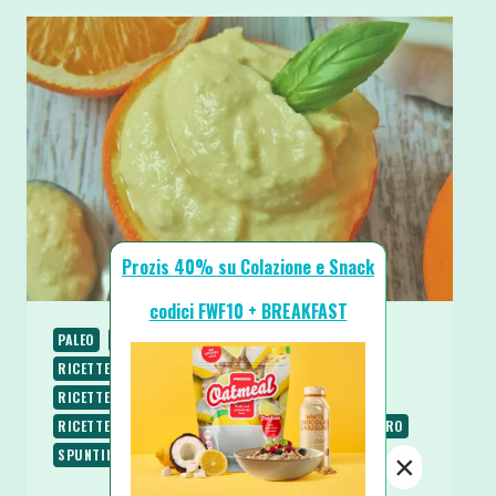
Prozis 40% su Colazione e Snack
codici FWF10 + BREAKFAST
PALEO
RICETTE
RICETTE BASE
RICETTE DOLCI
RICETTE LOW CARB
RICETTE PROTEICHE
RICETTE SENZA BURRO
RICETTE SENZA GLUTINE
RICETTE SENZA LATTOSIO
RICETTE SENZA ZUCCHERO
SPUNTINI E SNACKS
×