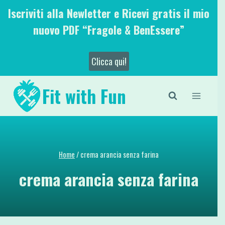
Salta
Iscriviti alla Newletter e Ricevi gratis il mio
al
nuovo PDF “Fragole & BenEssere”
contenuto
Clicca qui!
Fit with Fun
Home
/
crema arancia senza farina
crema arancia senza farina