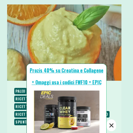
Prozis 40% su Creatina e Collagene
+ Omaggi usa i codici FWF10 + EPIC
PALEO
RICETTE
RICETTE BASE
RICETTE DOLCI
RICETTE LOW CARB
RICETTE PROTEICHE
RICETTE SENZA BURRO
RICETTE SENZA GLUTINE
RICETTE SENZA LATTOSIO
RICETTE SENZA ZUCCHERO
SPUNTINI E SNACKS
×