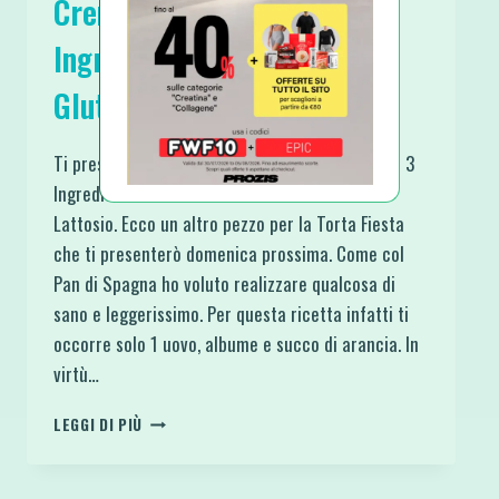
Crema all’Arancia 3
Ingredienti Proteica Senza
Glutine Zucchero Lattosio
Ti presento una spettacolare Crema all’Arancia 3
Ingredienti Proteica Senza Glutine Zucchero
Lattosio. Ecco un altro pezzo per la Torta Fiesta
che ti presenterò domenica prossima. Come col
Pan di Spagna ho voluto realizzare qualcosa di
sano e leggerissimo. Per questa ricetta infatti ti
occorre solo 1 uovo, albume e succo di arancia. In
virtù…
CREMA
LEGGI DI PIÙ
ALL’ARANCIA
3
INGREDIENTI