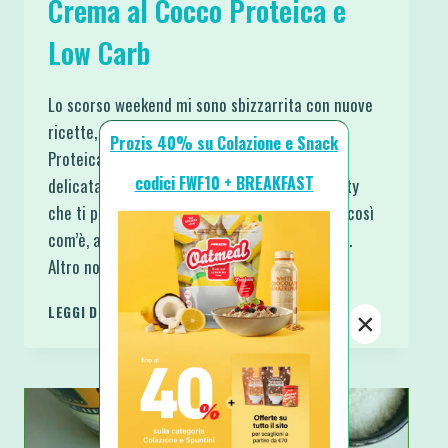
Crema al Cocco Proteica e
Low Carb
Lo scorso weekend mi sono sbizzarrita con nuove
ricette, tra queste figura la Crema al Cocco
Prozis 40% su Colazione e Snack
Proteica e Low Carb. Pronta in 5′, candida e
codici FWF10 + BREAKFAST
delicata. Nata per farcire la Sbriciolata Bounty
che ti presenterò domani. Puoi però gustarla così
com’è, al cucchiaino o cucchiaio se preferisci.
Altro non è che una versione golosa e…
CREMA
LEGGI DI PIÙ
×
AL
COCCO
PROTEICA
E
LOW
CARB