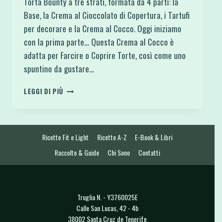
Torta Bounty a tre strati, formata da 4 parti: la
Base, la Crema al Cioccolato di Copertura, i Tartufi
per decorare e la Crema al Cocco. Oggi iniziamo
con la prima parte… Questa Crema al Cocco è
adatta per Farcire o Coprire Torte, così come uno
spuntino da gustare…
CREMA
LEGGI DI PIÙ
DI
ALBUMI
AL
COCCO
Ricette Fit e Light
Ricette A-Z
E-Book & Libri
PROTEICA
E
Raccolte & Guide
Chi Sono
Contatti
SENZA
GLUTINE
Truglia N. - Y3760025E
Calle San Lucas, 42 - 4b
38002 Santa Cruz de Tenerife