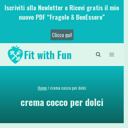
Salta
Iscriviti alla Newletter e Ricevi gratis il mio
al
nuovo PDF “Fragole & BenEssere”
contenuto
Clicca qui!
Fit with Fun
Home
/
crema cocco per dolci
crema cocco per dolci