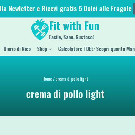
alla Newletter e Ricevi gratis 5 Dolci alle Fragole
Fit with Fun
Facile, Sano, Gustoso!
Diario di Nico
Shop
Calcolatore TDEE: Scopri quanto Man
Home
/
crema di pollo light
crema di pollo light