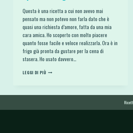
Questa è una ricetta a cui non avevo mai
pensato ma non potevo non farla dato che è
quasi una richiesta d’amore, fatta da una mia
cara amica. Ho scoperto con molto piacere
quanto fosse facile e veloce realizzarla. Ora è in
frigo già pronta da gustare per la cena di
stasera. Ho usato davvero…
PATÉ
LEGGI DI PIÙ
DI
POLLO
CREMA
DA
SPALMARE
Ricett
LIGHT
E
VELOCE