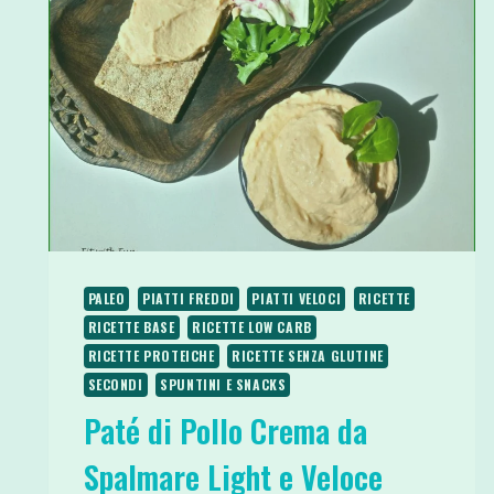
PALEO
PIATTI FREDDI
PIATTI VELOCI
RICETTE
RICETTE BASE
RICETTE LOW CARB
RICETTE PROTEICHE
RICETTE SENZA GLUTINE
SECONDI
SPUNTINI E SNACKS
Paté di Pollo Crema da
Spalmare Light e Veloce