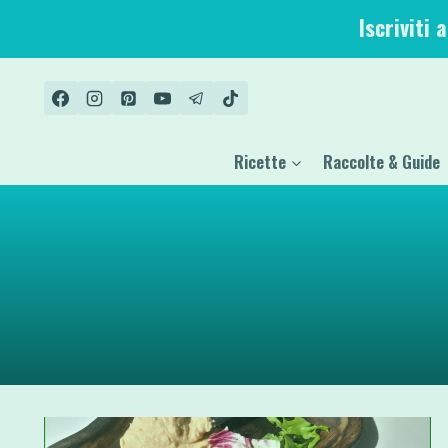
Salta
Iscriviti 
al
contenuto
Ricette
Raccolte & Guide