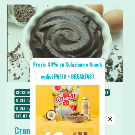
Prozis 40% su Colazione e Snack
codici FWF10 + BREAKFAST
CIOCCOLATO
COLAZIONE
RICETTE
RICETTE BASE
RICETTE DOLCI
RICETTE LOW CARB
RICETTE PROTEICHE
RICETTE SENZA GLUTINE
SPUNTINI E SNACKS
×
Crema Pasticcera Fit al