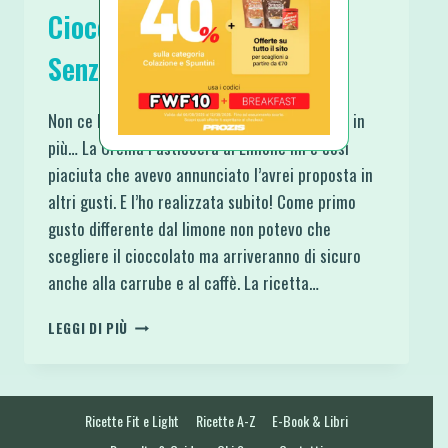
Cioccolato Light Veloce e
Senza Glutine
Non ce l’ho fatta ad aspettare qualche giorno in
più… La Crema Pasticcera al Limone mi è così
piaciuta che avevo annunciato l’avrei proposta in
altri gusti. E l’ho realizzata subito! Come primo
gusto differente dal limone non potevo che
scegliere il cioccolato ma arriveranno di sicuro
anche alla carrube e al caffè. La ricetta…
CREMA
LEGGI DI PIÙ
PASTICCERA
FIT
AL
CIOCCOLATO
Ricette Fit e Light
Ricette A-Z
E-Book & Libri
LIGHT
VELOCE