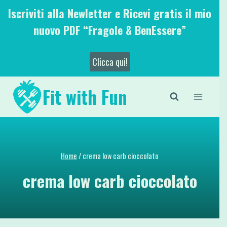
Salta
Iscriviti alla Newletter e Ricevi gratis il mio
al
nuovo PDF “Fragole & BenEssere”
contenuto
Clicca qui!
Fit with Fun
Home
/
crema low carb cioccolato
crema low carb cioccolato