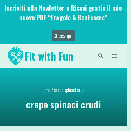
Salta
Iscriviti alla Newletter e Ricevi gratis il mio
al
nuovo PDF “Fragole & BenEssere”
contenuto
Clicca qui!
Fit with Fun
Home
/
crepe spinaci crudi
crepe spinaci crudi