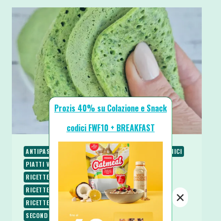
Prozis 40% su Colazione e Snack
codici FWF10 + BREAKFAST
ANTIPASTI E STUZZICHINI
COLAZIONE
PIATTI UNICI
PIATTI VELOCI
RICETTE
RICETTE BASE
RICETTE PROTEICHE
RICETTE SALATE
RICETTE SENZA BURRO
RICETTE SENZA LATTOSIO
×
RICETTE SENZA ZUCCHERO
RICETTE VEGETARIANE
SECONDI
SPUNTINI E SNACKS