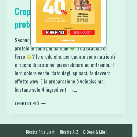
Crepes agli spinaci light e
proteiche da 50 calorie
Secondo te queste crepes agli spinaci light e
proteiche sono più da Hulk
o da Braccio di
Ferro
? Io credo che, per quanto sono nutrienti
e ricche di proteine, piacerebbero ad entrambi. Il
loro colore verde, dato dagli spinaci, fa davvero
effetto wow. E la preparazione è velocissima:
bastano solo 4 ingredienti →…
CREPES
LEGGI DI PIÙ
AGLI
SPINACI
LIGHT
E
Ricette Fit e Light
Ricette A-Z
E-Book & Libri
PROTEICHE