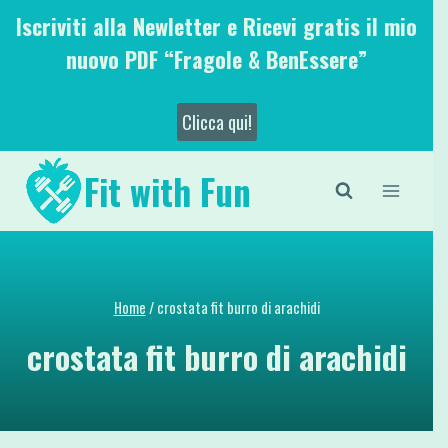
Salta
Iscriviti alla Newletter e Ricevi gratis il mio
al
nuovo PDF “Fragole & BenEssere”
contenuto
Clicca qui!
Fit with Fun
Home
/
crostata fit burro di arachidi
crostata fit burro di arachidi