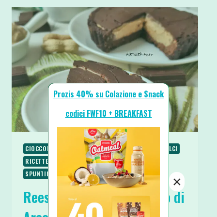
Prozis 40% su Colazione e Snack
codici FWF10 + BREAKFAST
CIOCCOLATO
COLAZIONE
RICETTE
RICETTE DOLCI
RICETTE LOW CARB
RICETTE PROTEICHE
SPUNTINI E SNACKS
×
Reese’s Pie Crostata Burro di