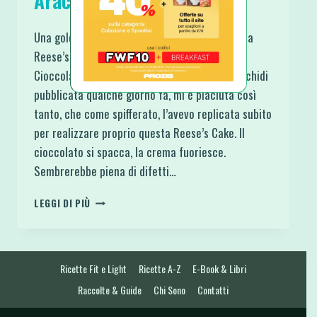
Arachidi e Cioccolato
Una golosità infinita ovunque la mordi è questa
Reese’s Pie Crostata Burro di Arachidi e
Cioccolato. La Crema Proteica al Burro di Arachidi
pubblicata qualche giorno fa, mi è piaciuta così
tanto, che come spifferato, l’avevo replicata subito
per realizzare proprio questa Reese’s Cake. Il
cioccolato si spacca, la crema fuoriesce.
Sembrerebbe piena di difetti…
REESE’S
LEGGI DI PIÙ
PIE
CROSTATA
BURRO
DI
Ricette Fit e Light
Ricette A-Z
E-Book & Libri
ARACHIDI
E
Raccolte & Guide
Chi Sono
Contatti
CIOCCOLATO