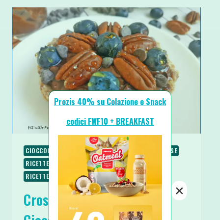
Prozis 40% su Colazione e Snack
codici FWF10 + BREAKFAST
CIOCCOLATO
COLAZIONE
RICETTE
RICETTE BASE
RICETTE DOLCI
RICETTE PROTEICHE
RICETTE SENZA COTTURA
RICETTE VEGETARIANE
×
Crostatina Senza Cottura