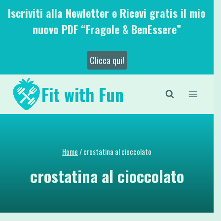
Salta
Iscriviti alla Newletter e Ricevi gratis il mio
al
nuovo PDF “Fragole & BenEssere”
contenuto
Clicca qui!
Fit with Fun
Home
/
crostatina al cioccolato
crostatina al cioccolato