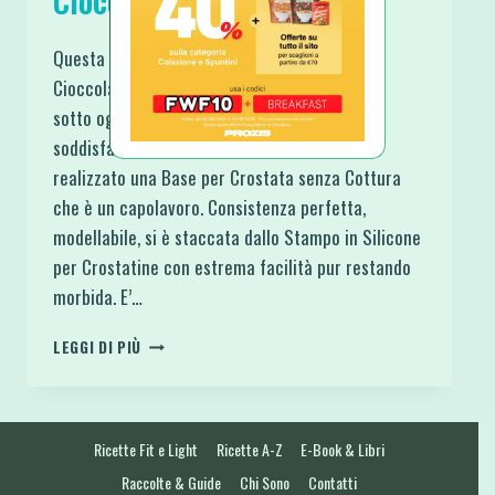
Cioccolato e Noci Pecan
Questa perfetta Crostatina Senza Cottura
Cioccolato e Noci Pecan è stata una sorpresa
sotto ogni aspetto. Per primo sono stata
soddisfatta all’ennesima potenza per aver
realizzato una Base per Crostata senza Cottura
che è un capolavoro. Consistenza perfetta,
modellabile, si è staccata dallo Stampo in Silicone
per Crostatine con estrema facilità pur restando
morbida. E’…
CROSTATINA
LEGGI DI PIÙ
SENZA
COTTURA
CIOCCOLATO
E
Ricette Fit e Light
Ricette A-Z
E-Book & Libri
NOCI
PECAN
Raccolte & Guide
Chi Sono
Contatti