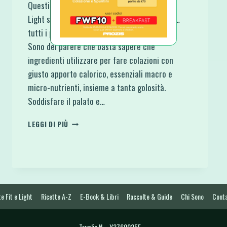
Questi Pancake 4 Ingredienti alla Zucca Fit e
Light sono la felicità! Però, ora che ci penso…
tutti i pancake e tutti i dolci sono la felicità!
Sono del parere che basta sapere che
ingredienti utilizzare per fare colazioni con
giusto apporto calorico, essenziali macro e
micro-nutrienti, insieme a tanta golosità.
Soddisfare il palato e…
PANCAKE
LEGGI DI PIÙ
4
INGREDIENTI
ALLA
ZUCCA
FIT
E
LIGHT
e Fit e Light
Ricette A-Z
E-Book & Libri
Raccolte & Guide
Chi Sono
Conta
Truglia N. - Y3760025E