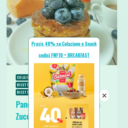
Prozis 40% su Colazione e Snack
codici FWF10 + BREAKFAST
COLAZIONE
RICETTE
RICETTE BASE
RICETTE DOLCI
RICETTE PROTEICHE
RICETTE VEGETARIANE
SPUNTINI E SNACKS
×
Pancake 4 Ingredienti alla
Zucca Fit e Light