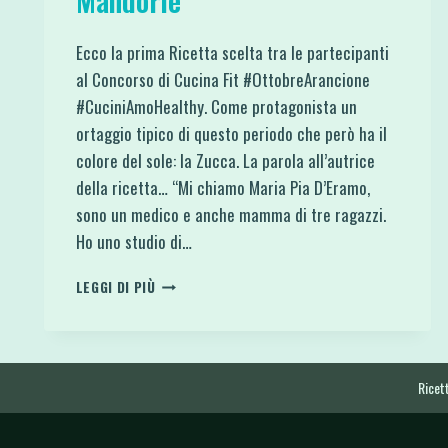
Mandorle
Ecco la prima Ricetta scelta tra le partecipanti
al Concorso di Cucina Fit #OttobreArancione
#CuciniAmoHealthy. Come protagonista un
ortaggio tipico di questo periodo che però ha il
colore del sole: la Zucca. La parola all’autrice
della ricetta… “Mi chiamo Maria Pia D’Eramo,
sono un medico e anche mamma di tre ragazzi.
Ho uno studio di…
TORTA
LEGGI DI PIÙ
SOFFICE
E
LIGHT
ALLA
ZUCCA
Ricett
CON
FARINA