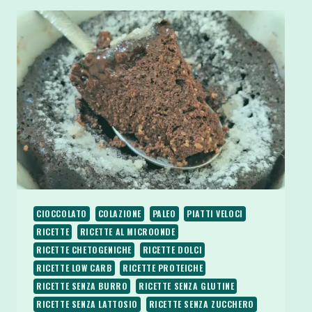
CIOCCOLATO
COLAZIONE
PALEO
PIATTI VELOCI
RICETTE
RICETTE AL MICROONDE
RICETTE CHETOGENICHE
RICETTE DOLCI
RICETTE LOW CARB
RICETTE PROTEICHE
RICETTE SENZA BURRO
RICETTE SENZA GLUTINE
RICETTE SENZA LATTOSIO
RICETTE SENZA ZUCCHERO