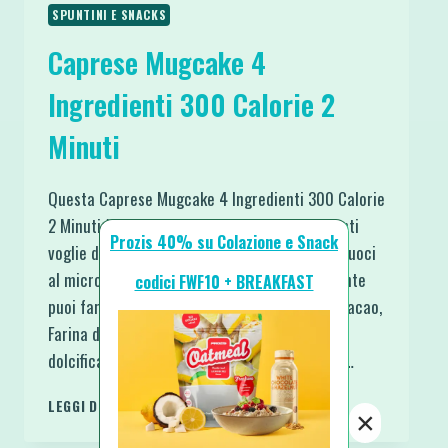
SPUNTINI E SNACKS
Caprese Mugcake 4
Ingredienti 300 Calorie 2
Minuti
Questa Caprese Mugcake 4 Ingredienti 300 Calorie
2 Minuti è pronta a soddisfare le tue impellenti
Prozis 40% su Colazione e Snack
voglie di buono. Unisci tutti gli ingredienti e cuoci
al microonde in un paio di minuti. Ed ovviamente
codici FWF10 + BREAKFAST
puoi fare tutto nella stessa tazza o ciotola. Cacao,
Farina di Mandorle, Uova/Albume e il tuo
dolcificante preferito. Quindi Semplice, Sana…
CAPRESE
LEGGI DI PIÙ
×
MUGCAKE
4