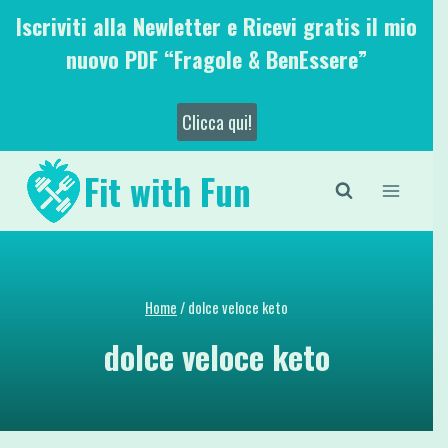
Salta
Iscriviti alla Newletter e Ricevi gratis il mio
al
nuovo PDF “Fragole & BenEssere”
contenuto
Clicca qui!
Fit with Fun
Home
/
dolce veloce keto
dolce veloce keto