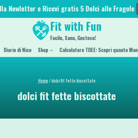
alla Newletter e Ricevi gratis 5 Dolci alle Fragole
Fit with Fun
Facile, Sano, Gustoso!
Diario di Nico
Shop
Calcolatore TDEE: Scopri quanto Man
Home
/
dolci fit fette biscottate
dolci fit fette biscottate