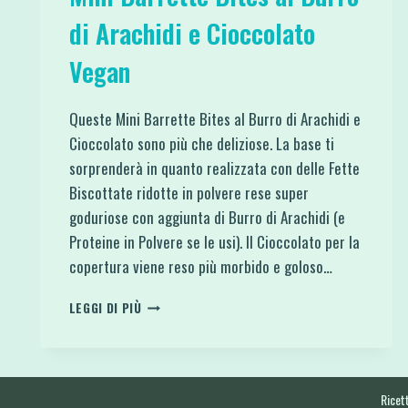
di Arachidi e Cioccolato
Vegan
Queste Mini Barrette Bites al Burro di Arachidi e
Cioccolato sono più che deliziose. La base ti
sorprenderà in quanto realizzata con delle Fette
Biscottate ridotte in polvere rese super
goduriose con aggiunta di Burro di Arachidi (e
Proteine in Polvere se le usi). Il Cioccolato per la
copertura viene reso più morbido e goloso…
MINI
LEGGI DI PIÙ
BARRETTE
BITES
AL
BURRO
DI
Ricett