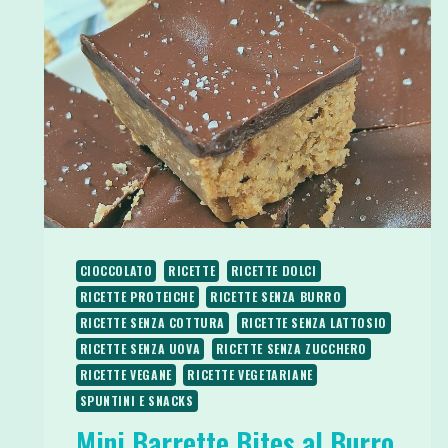
CIOCCOLATO
RICETTE
RICETTE DOLCI
RICETTE PROTEICHE
RICETTE SENZA BURRO
RICETTE SENZA COTTURA
RICETTE SENZA LATTOSIO
RICETTE SENZA UOVA
RICETTE SENZA ZUCCHERO
RICETTE VEGANE
RICETTE VEGETARIANE
SPUNTINI E SNACKS
Mini Barrette Bites al Burro