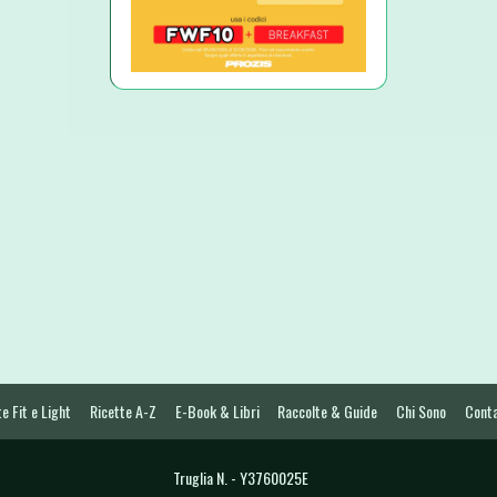
e Fit e Light
Ricette A-Z
E-Book & Libri
Raccolte & Guide
Chi Sono
Conta
Truglia N. - Y3760025E