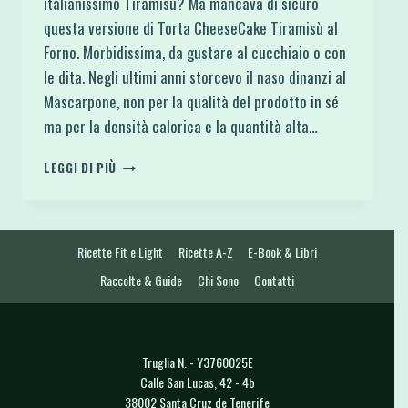
italianissimo Tiramisù? Ma mancava di sicuro
questa versione di Torta CheeseCake Tiramisù al
Forno. Morbidissima, da gustare al cucchiaio o con
le dita. Negli ultimi anni storcevo il naso dinanzi al
Mascarpone, non per la qualità del prodotto in sé
ma per la densità calorica e la quantità alta…
TORTA
LEGGI DI PIÙ
CHEESECAKE
TIRAMISÙ
AL
FORNO
Ricette Fit e Light
Ricette A-Z
E-Book & Libri
Raccolte & Guide
Chi Sono
Contatti
Truglia N. - Y3760025E
Calle San Lucas, 42 - 4b
38002 Santa Cruz de Tenerife