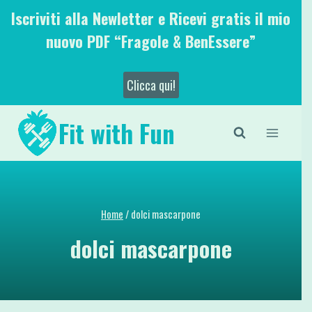
Salta
Iscriviti alla Newletter e Ricevi gratis il mio
al
nuovo PDF “Fragole & BenEssere”
contenuto
Clicca qui!
Fit with Fun
Home
/
dolci mascarpone
dolci mascarpone