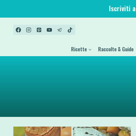
Salta
Iscriviti 
al
contenuto
Ricette
Raccolte & Guide