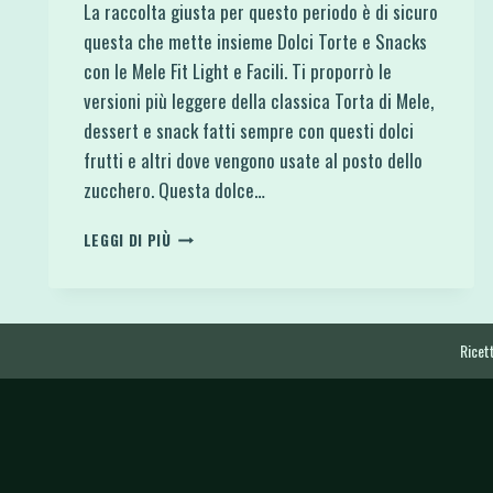
La raccolta giusta per questo periodo è di sicuro
questa che mette insieme Dolci Torte e Snacks
con le Mele Fit Light e Facili. Ti proporrò le
versioni più leggere della classica Torta di Mele,
dessert e snack fatti sempre con questi dolci
frutti e altri dove vengono usate al posto dello
zucchero. Questa dolce…
DOLCI
LEGGI DI PIÙ
TORTE
E
SNACKS
CON
LE
Ricett
MELE
FIT
LIGHT
E
FACILI