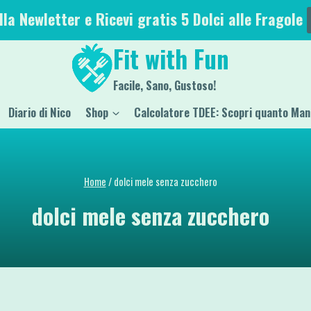
alla Newletter e Ricevi gratis 5 Dolci alle Fragole
Fit with Fun
Facile, Sano, Gustoso!
Diario di Nico
Shop
Calcolatore TDEE: Scopri quanto Man
Home
/
dolci mele senza zucchero
dolci mele senza zucchero