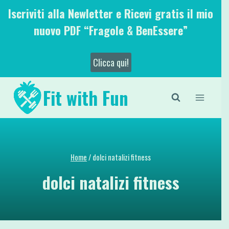
Salta
Iscriviti alla Newletter e Ricevi gratis il mio
al
nuovo PDF “Fragole & BenEssere”
contenuto
Clicca qui!
Fit with Fun
Home
/
dolci natalizi fitness
dolci natalizi fitness