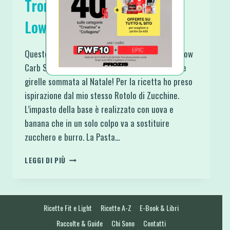
Tronchetto di Natale Light
Low Carb Senza Glutine
Questo eccellente Tronchetto di Natale Light Low
Carb Senza Glutine è nato dalla voglia di fare le
girelle sommata al Natale! Per la ricetta ho preso
ispirazione dal mio stesso Rotolo di Zucchine.
L’impasto della base è realizzato con uova e
banana che in un solo colpo va a sostituire
zucchero e burro. La Pasta…
TRONCHETTO
LEGGI DI PIÙ
DI
NATALE
LIGHT
LOW
Ricette Fit e Light
Ricette A-Z
E-Book & Libri
CARB
SENZA
Raccolte & Guide
Chi Sono
Contatti