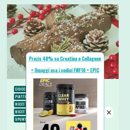
Prozis 40% su Creatina e Collagene
+ Omaggi usa i codici FWF10 + EPIC
CIOCCOLATO
COLAZIONE
NATALE
PALEO
PIATTI VELOCI
RICETTE
RICETTE BASE
RICETTE DOLCI
RICETTE PROTEICHE
×
RICETTE SENZA GLUTINE
RICETTE VEGETARIANE
SPUNTINI E SNACKS