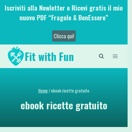
Salta
Iscriviti alla Newletter e Ricevi gratis il mio
al
nuovo PDF “Fragole & BenEssere”
contenuto
Clicca qui!
Fit with Fun
Home
/
ebook ricette gratuito
ebook ricette gratuito