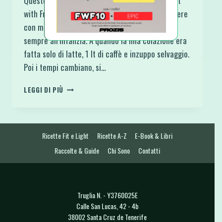
Questo Ebook Gratuito I Biscotti Fit e Light di Fit
with Fun è un altro modo per ringraziarti di essere
con me ♥ Non so te ma i biscotti mi riportano
sempre all’infanzia. A quando la mia colazione era
fatta solo di latte, 1 lt di caffè e inzuppo selvaggio.
Poi i tempi cambiano, si…
EBOOK
LEGGI DI PIÙ
GRATUITO
I
BISCOTTI
FIT
Ricette Fit e Light
Ricette A-Z
E-Book & Libri
E
LIGHT
Raccolte & Guide
Chi Sono
Contatti
DI
FIT
WITH
FUN
Truglia N. - Y3760025E
Calle San Lucas, 42 - 4b
38002 Santa Cruz de Tenerife