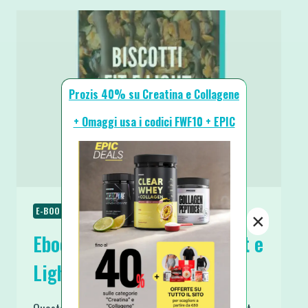
Prozis 40% su Creatina e Collagene
+ Omaggi usa i codici FWF10 + EPIC
E-BOOK GRATUITI
×
Ebook Gratuito I Biscotti Fit e
Light di Fit with Fun