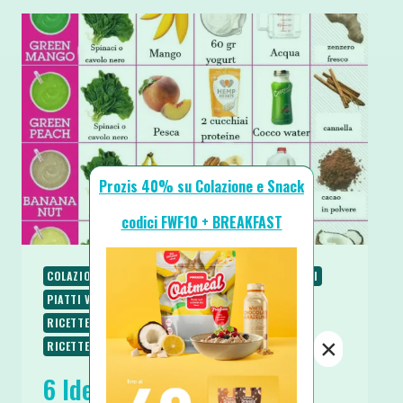
Prozis 40% su Colazione e Snack
codici FWF10 + BREAKFAST
COLAZIONE
PALEO
PIATTI FREDDI
PIATTI UNICI
PIATTI VELOCI
RICETTE
RICETTE DOLCI
RICETTE SENZA GLUTINE
RICETTE VEGANE
×
RICETTE VEGETARIANE
SPUNTINI E SNACKS
6 Idee Smoothies (Frullati