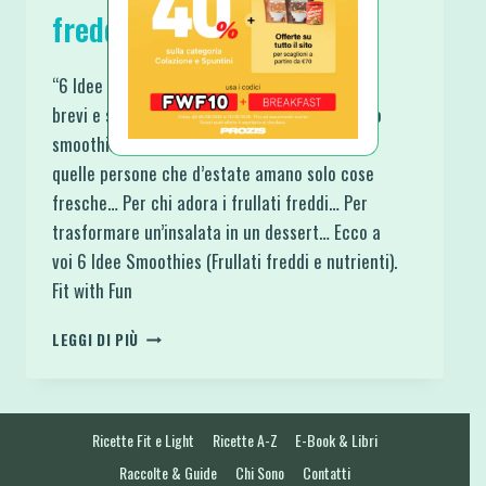
freddi e nutrienti)
“6 Idee Smoothies (Frullati freddi e nutrienti):
brevi e semplici linee guida per preparare uno
smoothie coi fiocchi e in gusti differenti.” Per
quelle persone che d’estate amano solo cose
fresche… Per chi adora i frullati freddi… Per
trasformare un’insalata in un dessert… Ecco a
voi 6 Idee Smoothies (Frullati freddi e nutrienti).
Fit with Fun
6
LEGGI DI PIÙ
IDEE
SMOOTHIES
(FRULLATI
FREDDI
Ricette Fit e Light
Ricette A-Z
E-Book & Libri
E
NUTRIENTI)
Raccolte & Guide
Chi Sono
Contatti