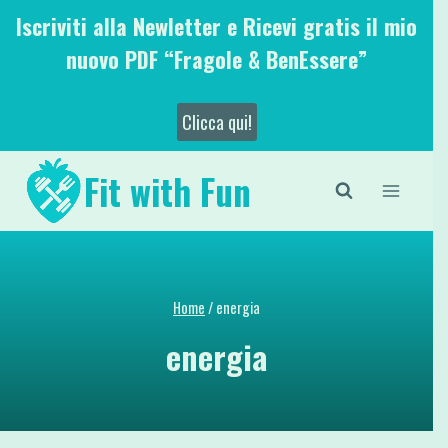
Salta
Iscriviti alla Newletter e Ricevi gratis il mio
al
nuovo PDF “Fragole & BenEssere”
contenuto
Clicca qui!
Fit with Fun
Home
/
energia
energia