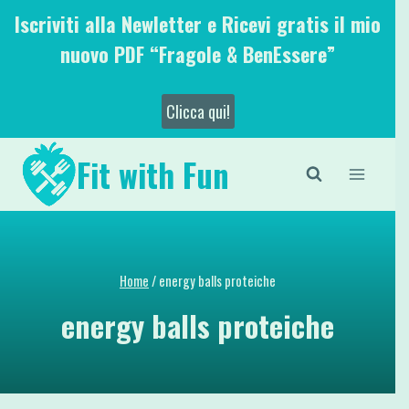
Salta
Iscriviti alla Newletter e Ricevi gratis il mio
al
nuovo PDF “Fragole & BenEssere”
contenuto
Clicca qui!
Fit with Fun
Home
/
energy balls proteiche
energy balls proteiche