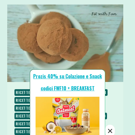
Prozis 40% su Colazione e Snack
codici FWF10 + BREAKFAST
RICETTE
RICETTE CHETOGENICHE
RICETTE DOLCI
RICETTE LOW CARB
RICETTE PROTEICHE
RICETTE SENZA BURRO
RICETTE SENZA COTTURA
RICETTE SENZA GLUTINE
RICETTE SENZA LATTOSIO
RICETTE SENZA UOVA
RICETTE SENZA ZUCCHERO
×
RICETTE VEGANE
RICETTE VEGETARIANE