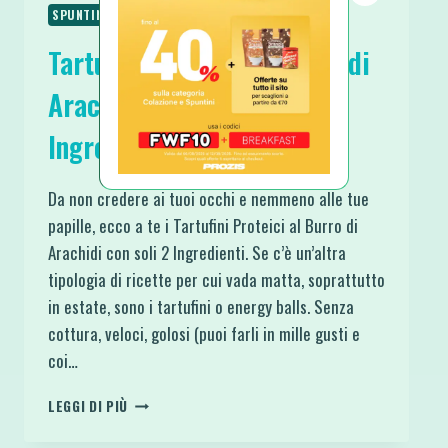
SPUNTINI E SNACKS
Tartufini Proteici al Burro di
Arachidi con soli 2
Ingredienti
Da non credere ai tuoi occhi e nemmeno alle tue
papille, ecco a te i Tartufini Proteici al Burro di
Arachidi con soli 2 Ingredienti. Se c’è un’altra
tipologia di ricette per cui vada matta, soprattutto
in estate, sono i tartufini o energy balls. Senza
cottura, veloci, golosi (puoi farli in mille gusti e
coi…
TARTUFINI
LEGGI DI PIÙ
PROTEICI
AL