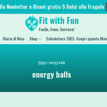
alla Newletter e Ricevi gratis 5 Dolci alle Fragole
Fit with Fun
Facile, Sano, Gustoso!
Diario di Nico
Shop
Calcolatore TDEE: Scopri quanto Man
Home
/
energy balls
energy balls