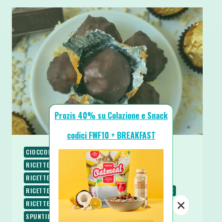
Prozis 40% su Colazione e Snack
codici FWF10 + BREAKFAST
CIOCCOLATO
NATALE
RICETTE
RICETTE CHETOGENICHE
RICETTE DOLCI
RICETTE LOW CARB
RICETTE PROTEICHE
RICETTE SENZA COTTURA
RICETTE SENZA GLUTINE
×
RICETTE SENZA ZUCCHERO
RICETTE VEGETARIANE
SPUNTINI E SNACKS