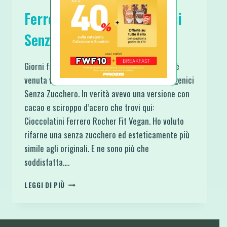
Ferrero Rocher Chetogenici
Senza Zucchero
Giorni fa ho scavato tra vecchie ricette e mi è
venuta voglia di questi Ferrero Rocher Chetogenici
Senza Zucchero. In verità avevo una versione con
cacao e sciroppo d’acero che trovi qui:
Cioccolatini Ferrero Rocher Fit Vegan. Ho voluto
rifarne una senza zucchero ed esteticamente più
simile agli originali. E ne sono più che
soddisfatta….
FERRERO
LEGGI DI PIÙ
ROCHER
CHETOGENICI
SENZA
ZUCCHERO