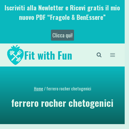
Salta
Iscriviti alla Newletter e Ricevi gratis il mio
al
nuovo PDF “Fragole & BenEssere”
contenuto
Clicca qui!
Fit with Fun
Home
/
ferrero rocher chetogenici
ferrero rocher chetogenici