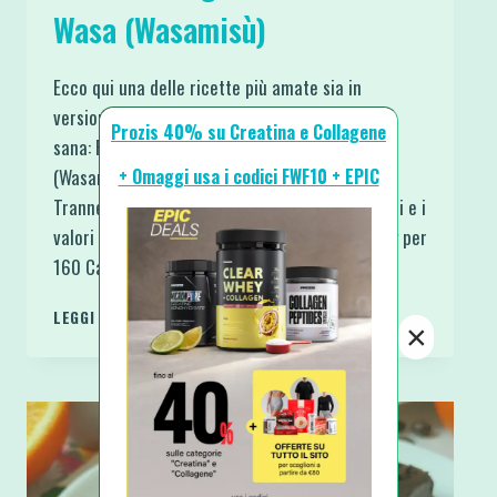
Wasa (Wasamisù)
Ecco qui una delle ricette più amate sia in
versione originale che in questa più leggera e
Prozis 40% su Creatina e Collagene
sana: Fiesta Fit Light Proteica con Wasa
+ Omaggi usa i codici FWF10 + EPIC
(Wasamisù). Sembra uguale non è vero?
Tranne, ovviamente, per gli ingredienti utilizzati e i
valori nutrizionali. La Fiesta originale pesa 36 g per
160 Calorie, ricca di zuccheri, grassi e…
FIESTA
LEGGI DI PIÙ
×
FIT
LIGHT
PROTEICA
CON
WASA
(WASAMISÙ)