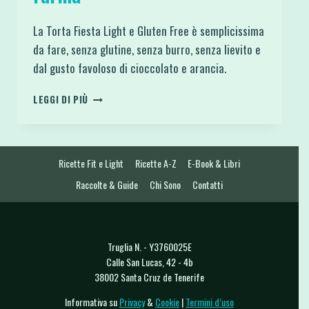
La Torta Fiesta Light e Gluten Free è semplicissima
da fare, senza glutine, senza burro, senza lievito e
dal gusto favoloso di cioccolato e arancia.
TORTA
LEGGI DI PIÙ
FIESTA
ARANCIA
E
CIOCCOLATO
Ricette Fit e Light
Ricette A-Z
E-Book & Libri
PROTEICA
E
Raccolte & Guide
Chi Sono
Contatti
SENZA
FARINA
Truglia N. - Y3760025E
Calle San Lucas, 42 - 4b
38002 Santa Cruz de Tenerife
Informativa su
Privacy
&
Cookie
|
Termini d’uso