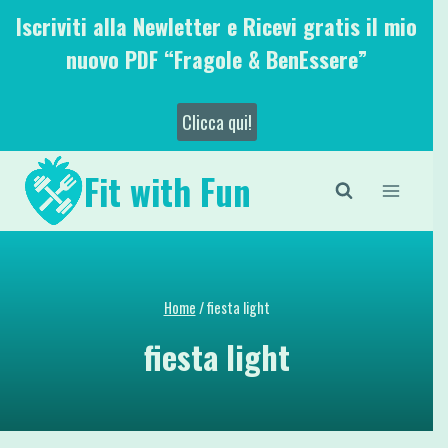
Salta
Iscriviti alla Newletter e Ricevi gratis il mio
al
nuovo PDF “Fragole & BenEssere”
contenuto
Clicca qui!
Fit with Fun
Home
/
fiesta light
fiesta light