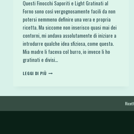
Questi Finocchi Saporiti e Light Gratinati al
Forno sono così vergognosamente facili da non
potersi nemmeno definire una vera e propria
ricetta. Ma siccome non inserisco quasi mai dei
contorni, mi andava assolutamente di iniziare a
introdurre qualche idea sfiziosa, come questa.
Mia madre li faceva col burro, io invece li ho
gratinati e divisi…
FINOCCHI
LEGGI DI PIÙ
SAPORITI
E
LIGHT
GRATINATI
AL
Ricett
FORNO