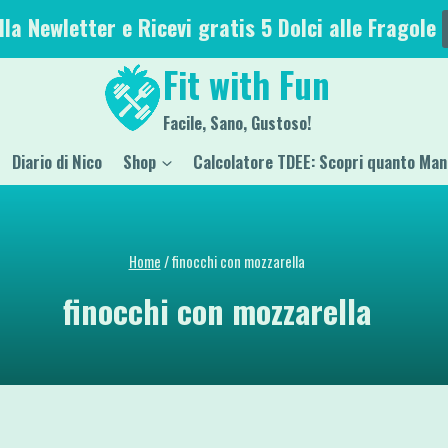
alla Newletter e Ricevi gratis 5 Dolci alle Fragole
Fit with Fun
Facile, Sano, Gustoso!
Diario di Nico
Shop
Calcolatore TDEE: Scopri quanto Man
Home
/
finocchi con mozzarella
finocchi con mozzarella