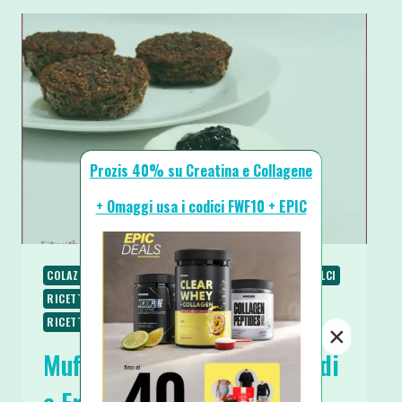
Prozis 40% su Creatina e Collagene
+ Omaggi usa i codici FWF10 + EPIC
COLAZIONE
PIATTI VELOCI
RICETTE
RICETTE DOLCI
RICETTE SENZA GLUTINE
RICETTE VEGANE
RICETTE VEGETARIANE
SPUNTINI E SNACKS
×
Muffin con Yogurt di Anacardi