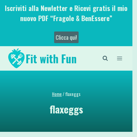
Salta
Iscriviti alla Newletter e Ricevi gratis il mio
al
nuovo PDF “Fragole & BenEssere”
contenuto
Clicca qui!
Fit with Fun
Home
/
flaxeggs
flaxeggs