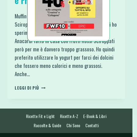
e Frutti Rossi Sciroppati
Muffin con Yogurt di Anacardi e Frutti Rossi
Sciroppati: Vegan e Gluten Free! In questi giorni ho
sperimentato la preparazione dello Yogurt di
Anacardi fatto in casa con Frutti Rossi Sciroppati
però per me è davvero troppo grassoso. Ho quindi
preferito utilizzare lo yogurt per farci dei dolcini
che fossero meno calorici e meno grassosi.
Anche…
MUFFIN
LEGGI DI PIÙ
CON
YOGURT
DI
ANACARDI
Ricette Fit e Light
Ricette A-Z
E-Book & Libri
E
FRUTTI
Raccolte & Guide
Chi Sono
Contatti
ROSSI