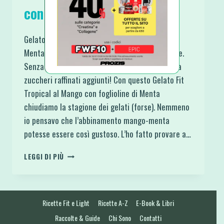
con foglioline di Menta
Gelato Fit Tropical al Mango con foglioline di
Menta: Raw, Vegan, Paleo, Naturale e Artigianale.
Senza lattosio, senza glutine, senza uova, senza
zuccheri raffinati aggiunti! Con questo Gelato Fit
Tropical al Mango con foglioline di Menta
chiudiamo la stagione dei gelati (forse). Nemmeno
io pensavo che l’abbinamento mango-menta
potesse essere così gustoso. L’ho fatto provare a…
GELATO
LEGGI DI PIÙ
FIT
TROPICAL
AL
MANGO
Ricette Fit e Light
Ricette A-Z
E-Book & Libri
CON
FOGLIOLINE
Raccolte & Guide
Chi Sono
Contatti