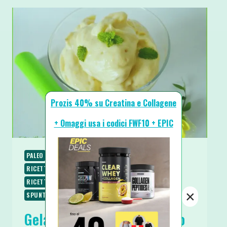
Prozis 40% su Creatina e Collagene
+ Omaggi usa i codici FWF10 + EPIC
PALEO
PIATTI FREDDI
RICETTE
RICETTE DOLCI
RICETTE SENZA COTTURA
RICETTE SENZA GLUTINE
RICETTE VEGANE
RICETTE VEGETARIANE
×
SPUNTINI E SNACKS
Gelato Fit Tropical al Mango