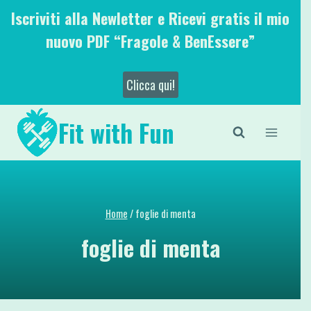
Salta
Iscriviti alla Newletter e Ricevi gratis il mio
al
nuovo PDF “Fragole & BenEssere”
contenuto
Clicca qui!
Fit with Fun
Home
/
foglie di menta
foglie di menta