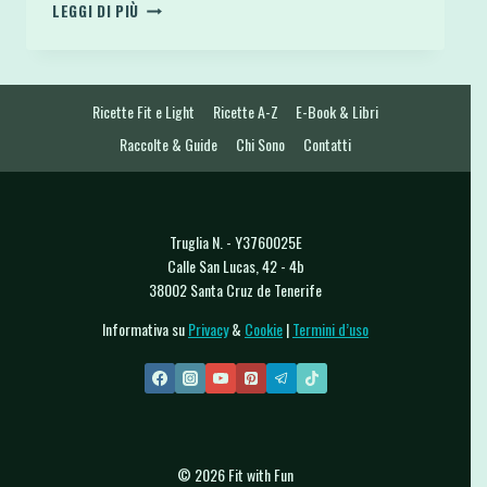
HUMMUS
LEGGI DI PIÙ
O
FORMAGGIO
SPALMABILE
DI
Ricette Fit e Light
Ricette A-Z
E-Book & Libri
TOFU
VEGAN
Raccolte & Guide
Chi Sono
Contatti
E
SENZA
GLUTINE
Truglia N. - Y3760025E
Calle San Lucas, 42 - 4b
38002 Santa Cruz de Tenerife
Informativa su
Privacy
&
Cookie
|
Termini d’uso
© 2026 Fit with Fun