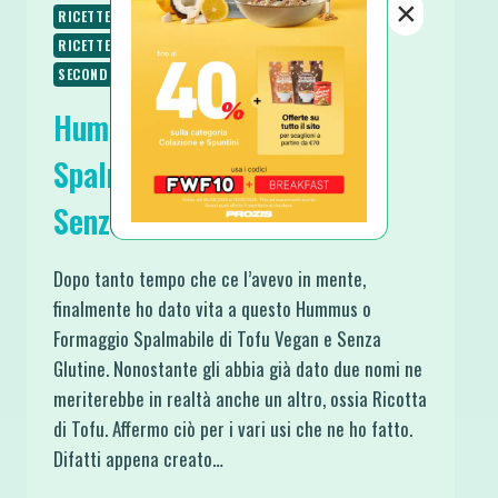
×
RICETTE SENZA ZUCCHERO
RICETTE VEGANE
RICETTE VEGETARIANE
SALSE E CONDIMENTI
SECONDI
SPUNTINI E SNACKS
Hummus o Formaggio
Spalmabile di Tofu Vegan e
Senza Glutine
Dopo tanto tempo che ce l’avevo in mente,
finalmente ho dato vita a questo Hummus o
Formaggio Spalmabile di Tofu Vegan e Senza
Glutine. Nonostante gli abbia già dato due nomi ne
meriterebbe in realtà anche un altro, ossia Ricotta
di Tofu. Affermo ciò per i vari usi che ne ho fatto.
Difatti appena creato…