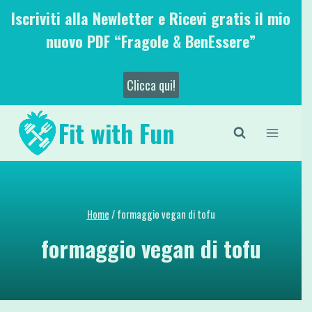
Salta
Iscriviti alla Newletter e Ricevi gratis il mio
al
nuovo PDF “Fragole & BenEssere”
contenuto
Clicca qui!
Fit with Fun
Home
/
formaggio vegan di tofu
formaggio vegan di tofu