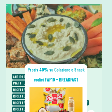
Prozis 40% su Colazione e Snack
ANTIPASTI E STUZZICHINI
PIATTI FREDDI
codici FWF10 + BREAKFAST
PIATTI UNICI
PIATTI VELOCI
RICETTE
RICETTE LOW CARB
RICETTE PROTEICHE
RICETTE SALATE
RICETTE SENZA BURRO
RICETTE SENZA COTTURA
RICETTE SENZA GLUTINE
RICETTE SENZA LATTOSIO
RICETTE SENZA UOVA