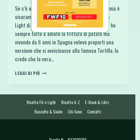
Se c’è una ricetta che torna e ritorna a casa mia è
sicuramente questa Tortilla Spagnola Frittata
Light di Patate. Partiamo dal presupposto che ho
sempre fatto e amato la frittata di patate ma
vivendo da 6 anni in Spagna volevo proporti una
versione che si avvicinasse alla famosa Tortilla. Io
credo che la vera…
TORTILLA
LEGGI DI PIÙ
SPAGNOLA
FRITTATA
LIGHT
DI
Ricette Fit e Light
Ricette A-Z
E-Book & Libri
PATATE
Raccolte & Guide
Chi Sono
Contatti
Truglia N. - Y3760025E