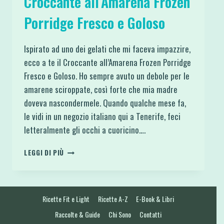
Croccante all’Amarena Frozen
Porridge Fresco e Goloso
Ispirato ad uno dei gelati che mi faceva impazzire,
ecco a te il Croccante all’Amarena Frozen Porridge
Fresco e Goloso. Ho sempre avuto un debole per le
amarene sciroppate, così forte che mia madre
doveva nascondermele. Quando qualche mese fa,
le vidi in un negozio italiano qui a Tenerife, feci
letteralmente gli occhi a cuoricino….
CROCCANTE
LEGGI DI PIÙ
ALL’AMARENA
FROZEN
PORRIDGE
FRESCO
Ricette Fit e Light
Ricette A-Z
E-Book & Libri
E
GOLOSO
Raccolte & Guide
Chi Sono
Contatti