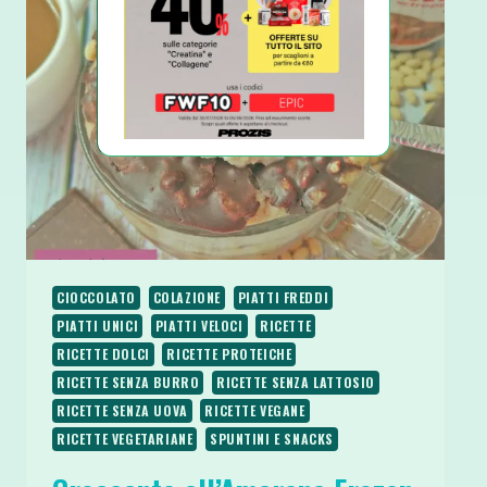
AL
CIOCCOLATO
BIANCO
CIOCCOLATO
COLAZIONE
PIATTI FREDDI
PIATTI UNICI
PIATTI VELOCI
RICETTE
RICETTE DOLCI
RICETTE PROTEICHE
RICETTE SENZA BURRO
RICETTE SENZA LATTOSIO
RICETTE SENZA UOVA
RICETTE VEGANE
RICETTE VEGETARIANE
SPUNTINI E SNACKS