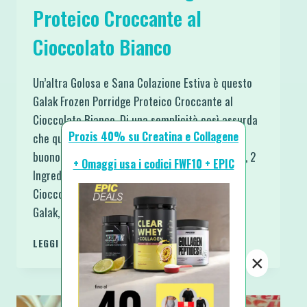
Proteico Croccante al
Cioccolato Bianco
Un’altra Golosa e Sana Colazione Estiva è questo
Galak Frozen Porridge Proteico Croccante al
Cioccolato Bianco. Di una semplicità così assurda
Prozis 40% su Creatina e Collagene
che quasi non capirai come possa essere tanto
buono e godurioso. 3 Ingredienti per il Porridge, 2
+ Omaggi usa i codici FWF10 + EPIC
Ingredienti per il Topping Galak. A proposito, il
Cioccolato Bianco con Riso Soffiato lo chiami
Galak, Milkybar…
GALAK
LEGGI DI PIÙ
FROZEN
×
PORRIDGE
PROTEICO
CROCCANTE