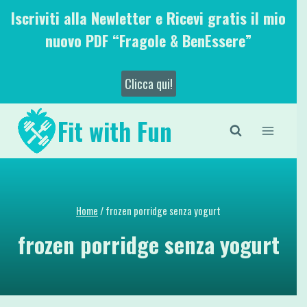
Salta
Iscriviti alla Newletter e Ricevi gratis il mio
al
nuovo PDF “Fragole & BenEssere”
contenuto
Clicca qui!
Fit with Fun
Home
/
frozen porridge senza yogurt
frozen porridge senza yogurt