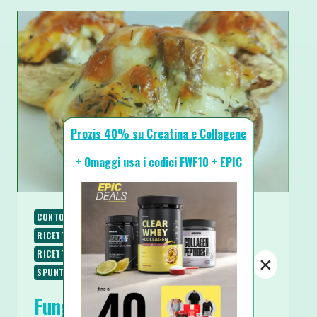
Prozis 40% su Creatina e Collagene
+ Omaggi usa i codici FWF10 + EPIC
CONTORNI
RICETTE
RICETTE LOW CARB
RICETTE PROTEICHE
RICETTE SALATE
RICETTE SENZA GLUTINE
SECONDI
×
SPUNTINI E SNACKS
Funghi Champignon Ripieni