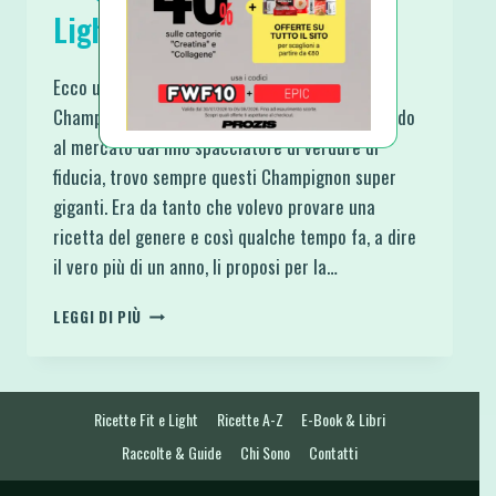
Light e Proteici
Ecco una ricettina davvero sfiziosa: Funghi
Champignon Ripieni Light e Proteici. Quando vado
al mercato dal mio spacciatore di verdure di
fiducia, trovo sempre questi Champignon super
giganti. Era da tanto che volevo provare una
ricetta del genere e così qualche tempo fa, a dire
il vero più di un anno, li proposi per la…
FUNGHI
LEGGI DI PIÙ
CHAMPIGNON
RIPIENI
LIGHT
E
Ricette Fit e Light
Ricette A-Z
E-Book & Libri
PROTEICI
Raccolte & Guide
Chi Sono
Contatti