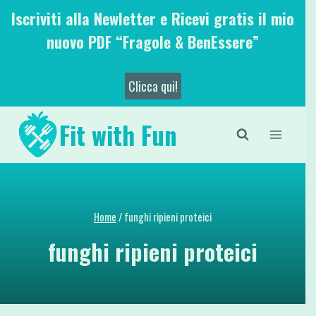
Salta
Iscriviti alla Newletter e Ricevi gratis il mio
al
nuovo PDF “Fragole & BenEssere”
contenuto
Clicca qui!
Fit with Fun
Home
/
funghi ripieni proteici
funghi ripieni proteici