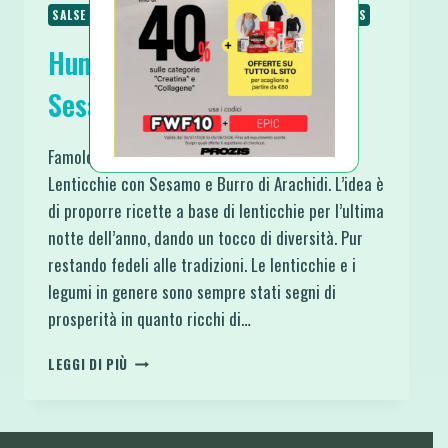
SALSE E CONDIMENTI
SECONDI
SPUNTINI E SNACKS
Hummus di Lenticchie con
Sesamo e Burro di Arachidi
Famolo diverso il 31 con questo Hummus di
Lenticchie con Sesamo e Burro di Arachidi. L’idea è
di proporre ricette a base di lenticchie per l’ultima
notte dell’anno, dando un tocco di diversità. Pur
restando fedeli alle tradizioni. Le lenticchie e i
legumi in genere sono sempre stati segni di
prosperità in quanto ricchi di…
HUMMUS
LEGGI DI PIÙ
DI
LENTICCHIE
CON
SESAMO