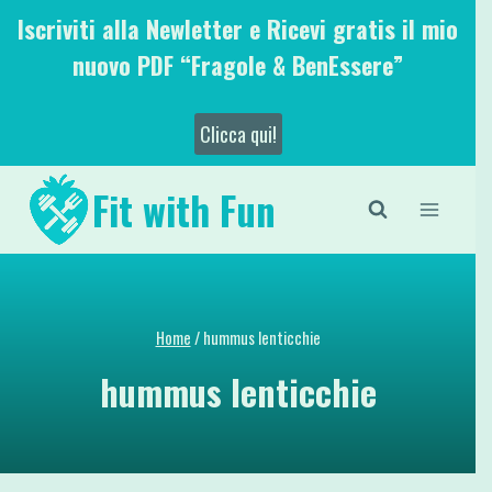
Salta
Iscriviti alla Newletter e Ricevi gratis il mio
al
nuovo PDF “Fragole & BenEssere”
contenuto
Clicca qui!
Fit with Fun
Home
/
hummus lenticchie
hummus lenticchie