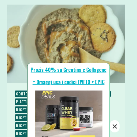
Prozis 40% su Creatina e Collagene
+ Omaggi usa i codici FWF10 + EPIC
CONTORNI
NATALE
PIATTI FREDDI
PIATTI UNICI
PIATTI VELOCI
RICETTE
RICETTE PROTEICHE
RICETTE SALATE
RICETTE SENZA BURRO
RICETTE SENZA COTTURA
RICETTE SENZA GLUTINE
×
RICETTE SENZA LATTOSIO
RICETTE SENZA UOVA
RICETTE VEGANE
RICETTE VEGETARIANE